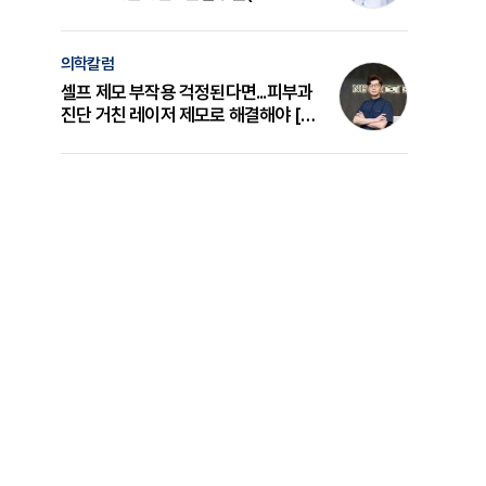
의 원리와 선택 기준 [길건 원장 칼럼]
의학칼럼
셀프 제모 부작용 걱정된다면...피부과
진단 거친 레이저 제모로 해결해야 [변
준석 원장 칼럼]