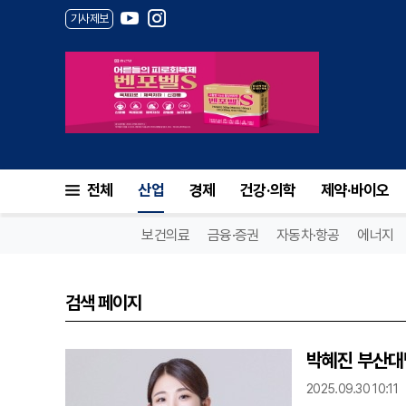
기사제보
전체
산업
경제
건강·의학
제약·바이오
보건의료
금융·증권
자동차·항공
에너지
검색 페이지
박혜진 부산대
2025.09.30 10:11