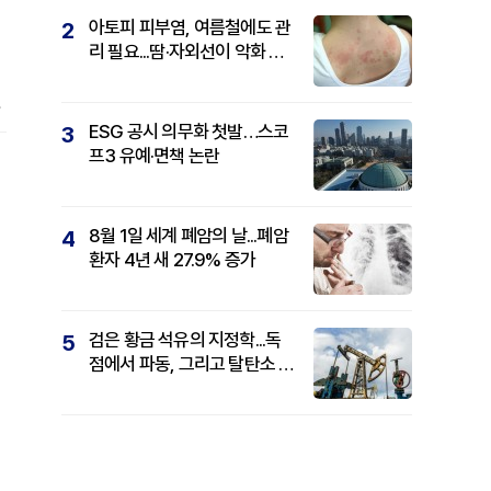
아토피 피부염, 여름철에도 관
2
리 필요...땀·자외선이 악화 요
인
,
원
ESG 공시 의무화 첫발…스코
3
프3 유예·면책 논란
수
8월 1일 세계 폐암의 날...폐암
4
환자 4년 새 27.9% 증가
검은 황금 석유의 지정학...독
5
점에서 파동, 그리고 탈탄소 패
권까지