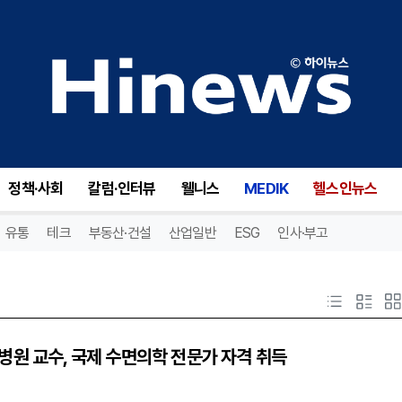
정책·사회
칼럼·인터뷰
웰니스
MEDIK
헬스인뉴스
유통
테크
부동산·건설
산업일반
ESG
인사·부고
병원 교수, 국제 수면의학 전문가 자격 취득