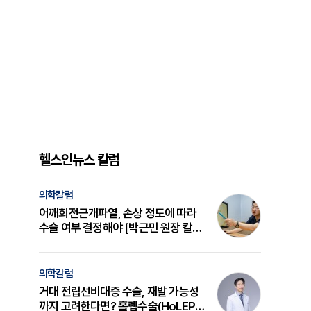
헬스인뉴스 칼럼
의학칼럼
어깨회전근개파열, 손상 정도에 따라
수술 여부 결정해야 [박근민 원장 칼
럼]
의학칼럼
거대 전립선비대증 수술, 재발 가능성
까지 고려한다면? 홀렙수술(HoLEP)