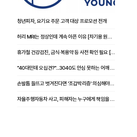
청년피자, 요기요 주문 고객 대상 프로모션 전개
허리 MRI는 정상인데 계속 아픈 이유 [차기용 원장 칼럼]
휴가철 건강검진, 금식·복용약 등 사전 확인 필요 [정도감 원장 칼럼]
"40대인데 오십견?"...3040도 안심 못하는 어깨 유착성 관절낭염
손발톱 들뜨고 벗겨진다면 '조갑박리증' 의심해야 [김철윤 원장 칼럼]
자율주행자동차 사고, 피해자는 누구에게 책임을 물을 수 있을까