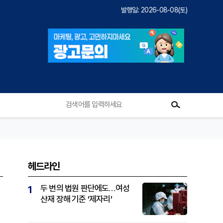
발행일: 2026-08-08(토)
헤드라인
두 번의 법원 판단에도…여성
1
산재 장해 기준 ‘제자리’