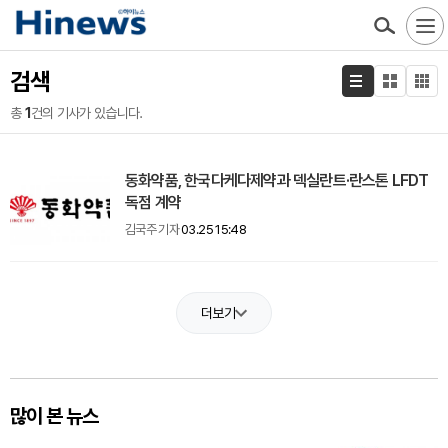
검색
총
1
건의 기사가 있습니다.
동화약품, 한국다케다제약과 덱실란트·란스톤 LFDT
독점 계약
김국주 기자
03.25 15:48
더보기
많이 본 뉴스