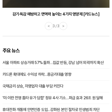
감기·독감 예방하고 면역력 높이는 4가지 영양제 [카드뉴스]
<
3 / 3
>
주요 뉴스
서울 아파트 상승거래 57% 돌파…집값 반등, 강남 넘어 외곽까지 확산
카드론 확대에도 수익성 하락…중금리대출 영향
국채금리 상승, 자영업자 대출 부담 커진다
'미·이란 전쟁 틈타 유가 담합' 정유 4사 기소…파급 효과 26조 원 달해
휴대전화 개통에 안면인증 도입...강화된 본인 절차로 민생범죄 차단