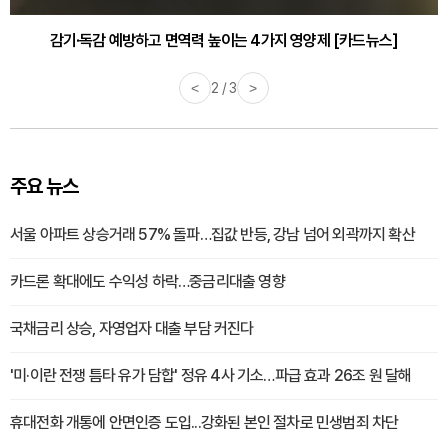
감기·독감 예방하고 면역력 높이는 4가지 영양제 [카드뉴스]
<
3 / 3
>
주요 뉴스
서울 아파트 상승거래 57% 돌파…집값 반등, 강남 넘어 외곽까지 확산
카드론 확대에도 수익성 하락…중금리대출 영향
국채금리 상승, 자영업자 대출 부담 커진다
'미·이란 전쟁 틈타 유가 담합' 정유 4사 기소…파급 효과 26조 원 달해
휴대전화 개통에 안면인증 도입...강화된 본인 절차로 민생범죄 차단