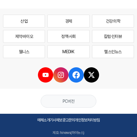
산업
경제
건강·의학
제약·바이오
정책·사회
칼럼·인터뷰
웰니스
MEDI·K
헬스인뉴스
PC버전
매체소개
기사제보
광고문의
개인정보처리방침
제호: hinews(하이뉴스)