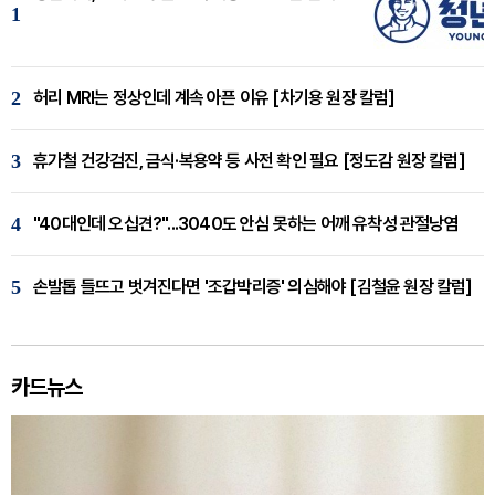
1
2
허리 MRI는 정상인데 계속 아픈 이유 [차기용 원장 칼럼]
3
휴가철 건강검진, 금식·복용약 등 사전 확인 필요 [정도감 원장 칼럼]
4
"40대인데 오십견?"...3040도 안심 못하는 어깨 유착성 관절낭염
5
손발톱 들뜨고 벗겨진다면 '조갑박리증' 의심해야 [김철윤 원장 칼럼]
카드뉴스