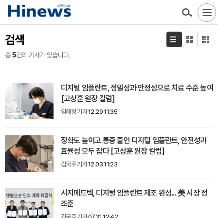
검색
총
5
건의 기사가 있습니다.
디지털 임플란트, 정밀성과 안정성으로 치료 수준 높여
[고상훈 원장 칼럼]
임혜정 기자
12.29 11:35
정확도 높이고 통증 줄인 디지털 임플란트, 안전성과
효율성 모두 잡다 [고상훈 원장 칼럼]
김국주 기자
12.03 11:23
시지메드텍, 디지털 임플란트 제조 완성... 美 시장 정
조준
김국주 기자
07.31 12:42