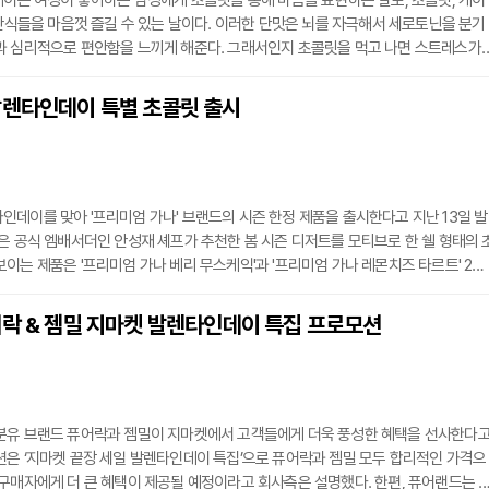
데이는 여성이 좋아하는 남성에게 초콜릿을 통해 마음을 표현하는 날로, 초콜릿, 케이
 간식들을 마음껏 즐길 수 있는 날이다. 이러한 단맛은 뇌를 자극해서 세로토닌을 분기
과 심리적으로 편안함을 느끼게 해준다. 그래서인지 초콜릿을 먹고 나면 스트레스가
받기도 한다. 사람들은 발렌타인데이처럼 특별한 날이 아니더라도 평소 스트레스를 
 찾게 되는 경우가 많다. 우리의 신체는 스트레스를 받을 때 스트레스 호르몬인 코르
발렌타인데이 특별 초콜릿 출시
 코르티솔이 단 음식에 대한 욕구를 증가시키게 된다. 실제로 단 음식을 먹을 경우 코
데이를 맞아 '프리미엄 가나' 브랜드의 시즌 한정 제품을 출시한다고 지난 13일 발
은 공식 엠배서더인 안성재 셰프가 추천한 봄 시즌 디저트를 모티브로 한 쉘 형태의 
이는 제품은 '프리미엄 가나 베리 무스케익'과 '프리미엄 가나 레몬치즈 타르트' 2종
과 타르트의 맛과 식감을 구현하기 위해 심혈을 기울였다고 회사 측은 전했다. 베리 
초콜릿 속에 베리 무스케익 맛을 담았으며 레몬치즈 타르트는 쉘 모양 초콜릿에 레몬
어락 & 젬밀 지마켓 발렌타인데이 특집 프로모션
를 구현했다.롯데웰푸드는 이번 발렌타인데이를 기념해 온·오프라인에서 다양한 프
분유 브랜드 퓨어락과 젬밀이 지마켓에서 고객들에게 더욱 풍성한 혜택을 선사한다
은 ‘지마켓 끝장 세일 발렌타인데이 특집’으로 퓨어락과 젬밀 모두 합리적인 가격으
구매자에게 더 큰 혜택이 제공될 예정이라고 회사측은 설명했다. 한편, 퓨어랜드는 