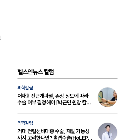
여
면
고
그
헬스인뉴스 칼럼
의학칼럼
어깨회전근개파열, 손상 정도에 따라
수술 여부 결정해야 [박근민 원장 칼
럼]
의학칼럼
거대 전립선비대증 수술, 재발 가능성
까지 고려한다면? 홀렙수술(HoLEP)