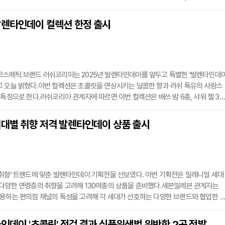
 발렌타인데이 특집에서 리뷰를 남긴 고객 대상으로 특별 이벤트도 함께 진행한다. 
적 책임을 다하기 위해 전국 주요 보육시설과 미혼모 보호기관 등에 퓨어락 분유를 
발렌타인데이 컬렉션 한정 출시
 겪는 가정과 아기들에게 따뜻한 손길을 전하고 있다. 이번 기부 활동은 퓨어랜드가
코스메틱 브랜드 러쉬코리아는 2025년 발렌타인데이를 앞두고 특별한 '발렌타인데
고 오늘 밝혔다.이번 컬렉션은 초콜릿을 연상시키는 달콤한 향과 러쉬 특유의 사랑스
 특징으로 한다.러쉬코리아 관계자에 따르면 이번 컬렉션은 배쓰 밤 6종, 샤워 젤 3종
3종 등 총 33종으로 구성됐다. 특히 이번 라인업에는 침구류용 필로우 스프레이, 3회 
N-1 배쓰 기프트, 방향제 겸 입욕제로 활용 가능한 러쉬 멜트 등 선물용으로 적합한 이
세대별 취향 저격 발렌타인데이 상품 출시
.주목할 만한 제품으로는 '스위트 토크' 기프트 세트가 있다. 이 세트는 '크러쉬' 립 
취향' 트렌드에 맞춘 발렌타인데이 기획전을 선보였다. 이번 기획전은 밀레니얼 세대
 다양한 연령층의 취향을 고려해 130여종의 상품을 준비했다.세븐일레븐 관계자는
용하는 편의점 채널의 특성을 고려해 각 세대가 선호하는 다양한 브랜드와 협업한 
준비했다"라고 밝혔다. 특히 지난해 발렌타인데이 당시 실용성 있는 기획상품들이 높
점을 감안해 올해도 실생활 활용도가 높으면서 소장 가치가 있는 아이템들로 구성했다
인데이 '초콜릿' 점검 결과 식품위생법 위반한 2곳 적발