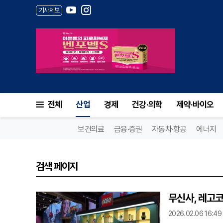
기사제보
전체
산업
경제
건강·의학
제약·바이오
보건의료
금융·증권
자동차·항공
에너지
검색 페이지
무신사, 레고
2026.02.06 16:49