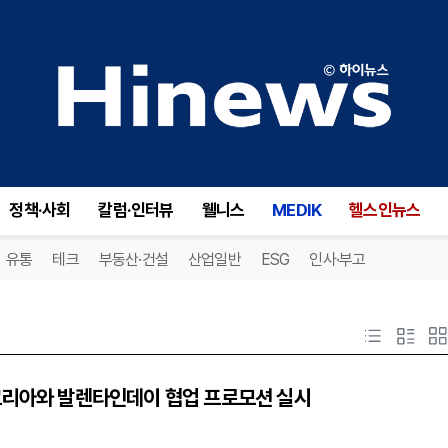
정책·사회
칼럼·인터뷰
웰니스
MEDIK
헬스인뉴스
유통
테크
부동산·건설
산업일반
ESG
인사·부고
코리아와 발렌타인데이 협업 프로모션 실시