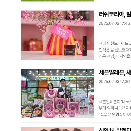
번 지마켓 끝장 세일
한, 퓨어랜드는 사회
러쉬코리아, 
증해 경제적 어려움을
2025.02.03 17:46
추구하
프레쉬 핸드메이드 
컬렉션'을 선보였다
러운 색감, 디자인을
기프트 5종, 낫랩 
할 사용 가능한 3-I
세븐일레븐, 
색 제품들이 포함됐다
2025.02.03 17:36
터와
세븐일레븐이 '나노 
부터 알파 세대까지
"폭넓은 연령층이 이
렌타인데이 상품을 
은 매출을 기록한 
식약처, 발렌타