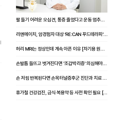
또
기
팔 들기 어려운 오십견, 통증 줄었다고 운동 멈추면 안 되는 이유 [이병욱 원장 칼럼]
리엔에이치, 암경험자 대상 ‘RE:CAN 푸드테라피’ 운영
이
허리 MRI는 정상인데 계속 아픈 이유 [차기용 원장 칼럼]
,
분
손발톱 들뜨고 벗겨진다면 '조갑박리증' 의심해야 [김철윤 원장 칼럼]
버
손 저림 반복된다면 손목터널증후군 진단과 치료 시기 살펴야 [김동현 원장 칼럼]
휴가철 건강검진, 금식·복용약 등 사전 확인 필요 [정도감 원장 칼럼]
발