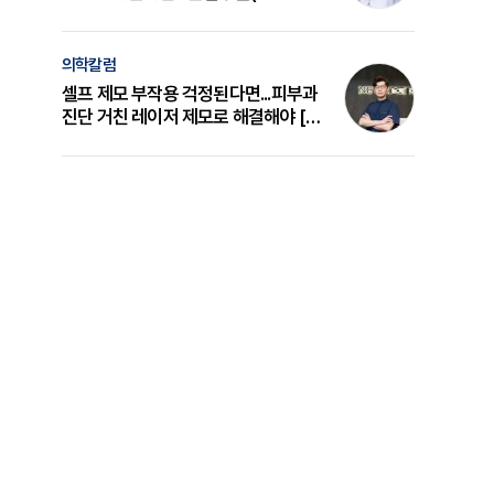
의 원리와 선택 기준 [길건 원장 칼럼]
의학칼럼
셀프 제모 부작용 걱정된다면...피부과
진단 거친 레이저 제모로 해결해야 [변
준석 원장 칼럼]