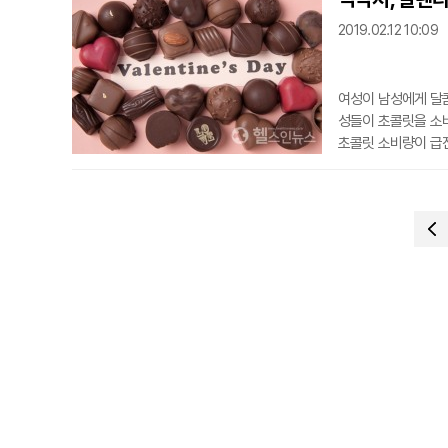
고 덧붙였다.새 학기
2019.02.12 10:09
이터 '미미미누'와
여성이 남성에게 달콤
성들이 초콜릿을 소
초콜릿 소비량이 급
건강한 초콜릿을 구
결과 식품위생법을 
보관한 경우 위생적
가 행정...