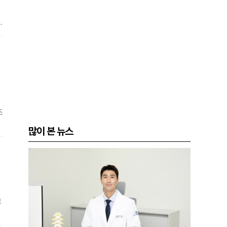
받
티
초
많이 본 뉴스
무
로
고
이