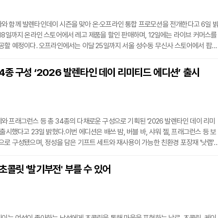
와 함께 발렌타인데이 시즌을 맞아 온·오프라인 통합 프로모션을 전개한다고 6일 
18일까지 온라인 스토어에서 레고 제품을 할인 판매하며, 12일에는 라이브 커머스를
공할 예정이다. 오프라인에서는 이달 25일까지 서울 성수동 무신사 스토어에서 팝업
 팝업스토어에서는 구매 금액에 따른 사은품 증정과 레고 장미 만들기 체험 이벤트를
즈 카테고리를 넘어 부티크를 통한 성인 대상 레고 라인업도 확대했다. 무신사 관계
4종 구성 ‘2026 발렌타인 데이 리미티드 에디션’ 출시
령대가 즐길 수 있는 라이프스타일 아이템으로 제안한다"며 "차별화된 경험을 제공할
 프래그런스 등 총 34종의 다채로운 구성으로 기획된 ‘2026 발렌타인 데이 리미
출시했다고 23일 밝혔다.이번 에디션은 배쓰 밤, 버블 바, 샤워 젤, 프래그런스 등 보
으로 구성됐으며, 정성을 담은 기프트 세트와 재사용이 가능한 친환경 포장재 '낫랩'
성 밀크 성분과 엡솜 솔트를 함유한 배쓰 솔트 ‘투 하츠’를 비롯해 러쉬만의 감각적인
여러 입욕 제품들이 포함된 것이 특징이다.러쉬코리아는 이번 시즌을 맞아 브랜드 시
콜릿 '발기부전' 부를 수 있어
 라인업 확장과 더불어 프레쉬 클렌저 등 신규 제품을 통해 제품군을 한층 다각화했