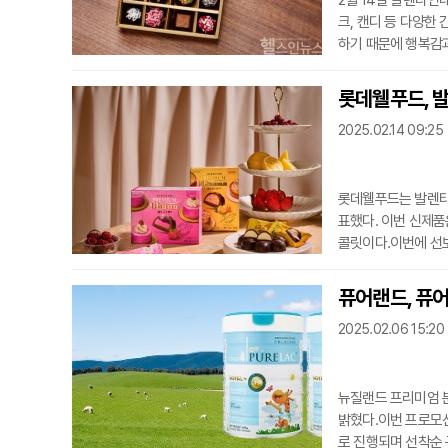
2월 14일 발렌타인
크, 캔디 등 다양한
하기 때문에 행복감
해소된다는 기분을 
을 때에는 단 음식을
롯데웰푸드, 
솔을 분비하는데, 이
2025.02.14 09:25
르티솔이 감
롯데웰푸드는 발렌타인
표했다. 이번 신제품
콜릿이다.이번에 선보
으로, 각각 무스케익
스케익은 쉘 형태의 
퓨어랜드, 퓨
치즈 타르트의 풍미
2025.02.06 15:20
모션도
뉴질랜드 프리미엄 
밝혔다.이번 프로모션
로 진행되며 선착순 