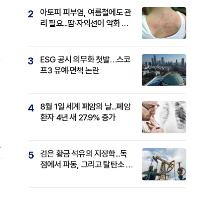
아토피 피부염, 여름철에도 관
2
리 필요...땀·자외선이 악화 요
밝
인
ESG 공시 의무화 첫발…스코
3
프3 유예·면책 논란
8월 1일 세계 폐암의 날...폐암
4
환자 4년 새 27.9% 증가
이
검은 황금 석유의 지정학...독
5
점에서 파동, 그리고 탈탄소 패
권까지