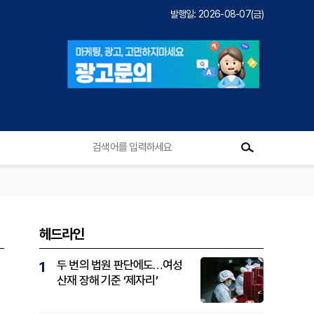
발행일: 2026-08-07(금)
헤드라인
두 번의 법원 판단에도…여성
1
산재 장해 기준 ‘제자리’