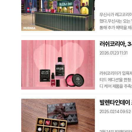
무신사가 레고코리아
혔다.무신사는 오는 
통해 추가 혜택을 제
스토어를 운영한다.
진행한다.무신사는 키
러쉬코리아, 3
자는 "레고를 전 연
2026.01.23 11:31
것"이라고 말했
러쉬코리아가 입욕제와
티드 에디션’을 한정 
디 케어 제품을 주축
포함됐다. 특히 식물
디자인이 돋보이는 
발렌타인데이 초
그니처 향료를 활용한
2025.02.14 09:52
다. 전