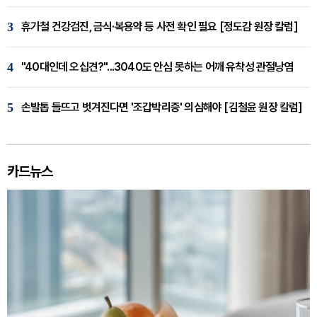
3
휴가철 건강검진, 금식·복용약 등 사전 확인 필요 [정도감 원장 칼럼]
4
"40대인데 오십견?"...3040도 안심 못하는 어깨 유착성 관절낭염
5
손발톱 들뜨고 벗겨진다면 '조갑박리증' 의심해야 [김철윤 원장 칼럼]
카드뉴스