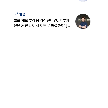
의 원리와 선택 기준 [길건 원장 칼럼]
의학칼럼
셀프 제모 부작용 걱정된다면...피부과
진단 거친 레이저 제모로 해결해야 [변
준석 원장 칼럼]