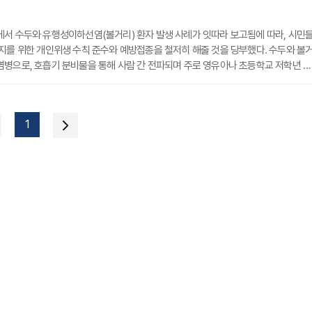
에서 수두와 유행성이하선염(볼거리) 환자 발생 사례가 잇따라 보고됨에 따라, 시민
지를 위한 개인위생 수칙 준수와 예방접종을 철저히 해줄 것을 당부했다. 수두와 볼
병으로, 호흡기 분비물을 통해 사람 간 전파되며 주로 영유아나 초등학교 저학년 아
다. 특히 유치원, 어린이집, 학교 등 집단생활 환경에서 빠르게 확산할 수 있어 각별
감염 예방을 위해서는 비누를 이용한 올바른 손 씻기, 기침 예절 지키기, 의심 증상 시
적인 위생 수칙을 실천하는 것이 중요하다. 또한 발열, 발진, 침샘 부기 등 감염 의심
1