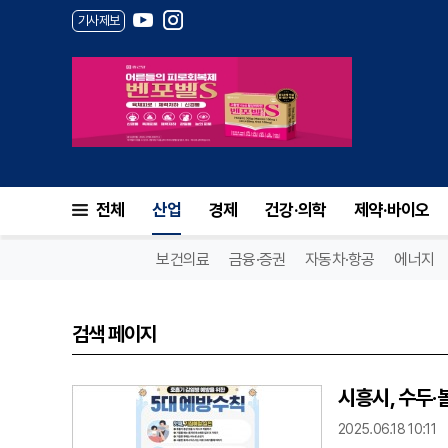
기사제보
전체
산업
경제
건강·의학
제약·바이오
보건의료
금융·증권
자동차·항공
에너지
검색 페이지
시흥시, 수두
2025.06.18 10:11