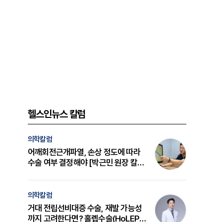
헬스인뉴스 칼럼
의학칼럼
어깨회전근개파열, 손상 정도에 따라
수술 여부 결정해야 [박근민 원장 칼
럼]
의학칼럼
거대 전립선비대증 수술, 재발 가능성
까지 고려한다면? 홀렙수술(HoLEP)