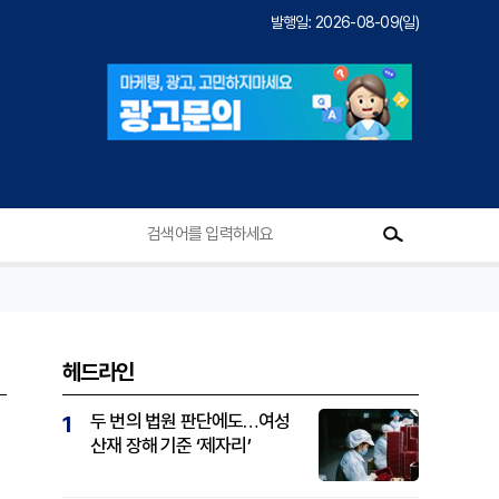
발행일: 2026-08-09(일)
헤드라인
두 번의 법원 판단에도…여성
1
산재 장해 기준 ‘제자리’