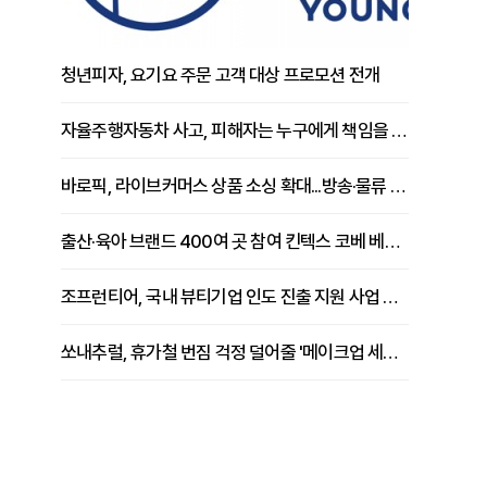
청년피자, 요기요 주문 고객 대상 프로모션 전개
자율주행자동차 사고, 피해자는 누구에게 책임을 물을 수 있을까
바로픽, 라이브커머스 상품 소싱 확대...방송·물류 원스톱 지원 강화
출산·육아 브랜드 400여 곳 참여 킨텍스 코베 베이비페어 개막
조프런티어, 국내 뷰티기업 인도 진출 지원 사업 추진
쏘내추럴, 휴가철 번짐 걱정 덜어줄 '메이크업 세팅 멀티 매직 실러' 제안