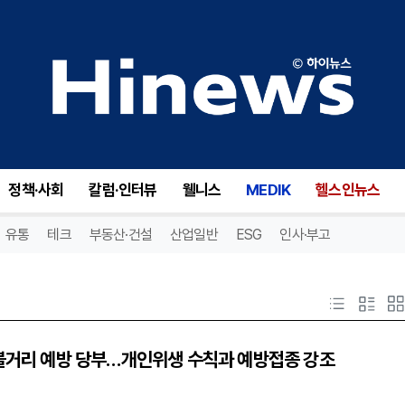
정책·사회
칼럼·인터뷰
웰니스
MEDIK
헬스인뉴스
유통
테크
부동산·건설
산업일반
ESG
인사·부고
·볼거리 예방 당부…개인위생 수칙과 예방접종 강조