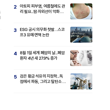
아토피 피부염, 여름철에도 관
2
리 필요...땀·자외선이 악화 요
들
인
거
ESG 공시 의무화 첫발…스코
3
프3 유예·면책 논란
8월 1일 세계 폐암의 날...폐암
4
환자 4년 새 27.9% 증가
검은 황금 석유의 지정학...독
5
점에서 파동, 그리고 탈탄소 패
권까지