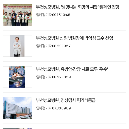
부천성모병원, ‘생명나눔 희망의 씨앗’ 캠페인 진행
임혜정 기자
09.15 10:48
부천성모병원 신임 병원장에 박익성 교수 선임
임혜정 기자
08.29 10:57
부천성모병원, 유방암·간암 치료 모두 ‘우수’
임혜정 기자
08.22 10:59
부천성모병원, 영상검사 평가 '1등급
임혜정 기자
07.30 09:09