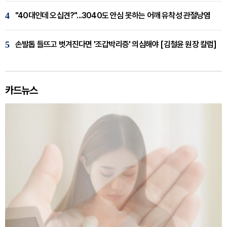
4
"40대인데 오십견?"...3040도 안심 못하는 어깨 유착성 관절낭염
5
손발톱 들뜨고 벗겨진다면 '조갑박리증' 의심해야 [김철윤 원장 칼럼]
카드뉴스