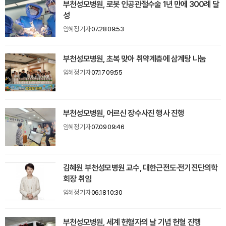
부천성모병원, 로봇 인공관절수술 1년 만에 300례 달
성
임혜정 기자
07.28 09:53
부천성모병원, 초복 맞아 취약계층에 삼계탕 나눔
임혜정 기자
07.17 09:55
부천성모병원, 어르신 장수사진 행사 진행
임혜정 기자
07.09 09:46
김혜원 부천성모병원 교수, 대한근전도·전기진단의학
회장 취임
임혜정 기자
06.18 10:30
부천성모병원, 세계 헌혈자의 날 기념 헌혈 진행