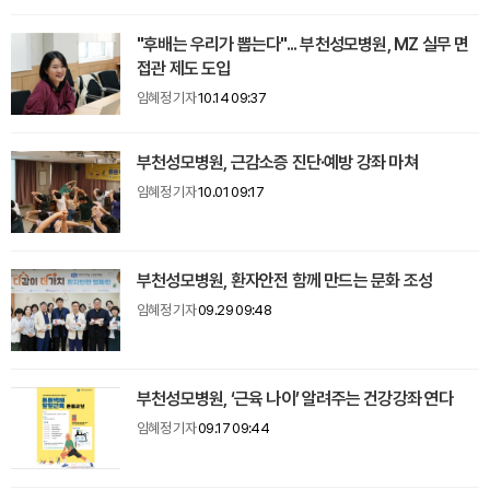
"후배는 우리가 뽑는다"... 부천성모병원, MZ 실무 면
접관 제도 도입
임혜정 기자
10.14 09:37
부천성모병원, 근감소증 진단·예방 강좌 마쳐
임혜정 기자
10.01 09:17
부천성모병원, 환자안전 함께 만드는 문화 조성
임혜정 기자
09.29 09:48
부천성모병원, ‘근육 나이’ 알려주는 건강강좌 연다
임혜정 기자
09.17 09:44