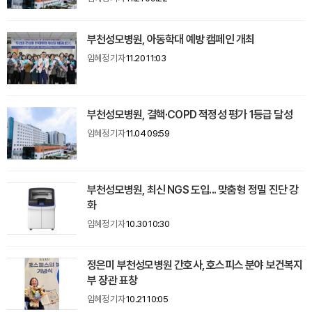
부천성모병원, 아동학대 예방 캠페인 개최
임혜정 기자
11.20 11:03
부천성모병원, 결핵·COPD 적정성 평가 1등급 달성
임혜정 기자
11.04 09:59
부천성모병원, 최신 NGS 도입... 맞춤형 정밀 진단 강
화
임혜정 기자
10.30 10:30
정은미 부천성모병원 간호사, 호스피스 분야 보건복지
부 장관 표창
임혜정 기자
10.21 10:05