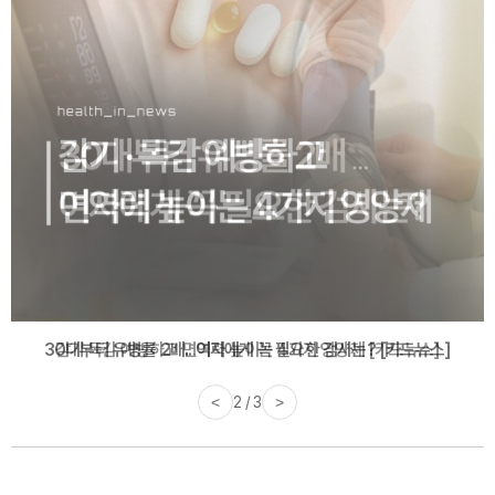
감기·독감 예방하고 면역력 높이는 4가지 영양제 [카드뉴스]
<
3 / 3
>