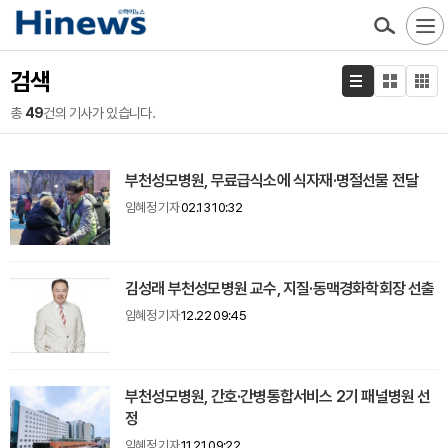
검색
총
49
건의 기사가 있습니다.
부천성모병원, 무료급식소에 식자재·명절선물 전달
임혜정 기자
02.13 10:32
김성래 부천성모병원 교수, 지질·동맥경화학회장 선출
임혜정 기자
12.22 09:45
부천성모병원, 간호·간병통합서비스 2기 패널병원 선
정
임혜정 기자
11.21 09:22