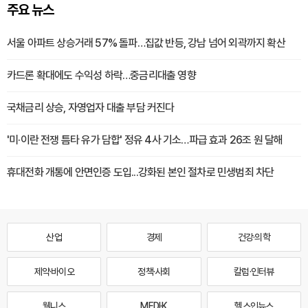
주요 뉴스
서울 아파트 상승거래 57% 돌파…집값 반등, 강남 넘어 외곽까지 확산
카드론 확대에도 수익성 하락…중금리대출 영향
국채금리 상승, 자영업자 대출 부담 커진다
'미·이란 전쟁 틈타 유가 담합' 정유 4사 기소…파급 효과 26조 원 달해
휴대전화 개통에 안면인증 도입...강화된 본인 절차로 민생범죄 차단
산업
경제
건강·의학
제약·바이오
정책·사회
칼럼·인터뷰
웰니스
MEDI·K
헬스인뉴스