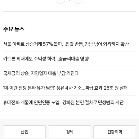
주요 뉴스
서울 아파트 상승거래 57% 돌파…집값 반등, 강남 넘어 외곽까지 확산
카드론 확대에도 수익성 하락…중금리대출 영향
국채금리 상승, 자영업자 대출 부담 커진다
'미·이란 전쟁 틈타 유가 담합' 정유 4사 기소…파급 효과 26조 원 달해
휴대전화 개통에 안면인증 도입...강화된 본인 절차로 민생범죄 차단
산업
경제
건강·의학