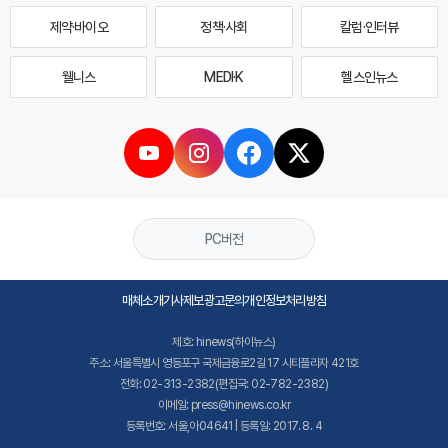
제약·바이오
정책·사회
칼럼·인터뷰
웰니스
MEDI·K
헬스인뉴스
PC버전
매체소개
기사제보
광고문의
개인정보처리방침
제호: hinews(하이뉴스)
주소: 서울특별시 영등포구 국제금융로2길 17 시티플라자 421호
전화: 02-313-2382(편집국: 02-782-2382)
이메일: press@hinews.co.kr
등록번호: 서울,아04641 | 등록일: 2017. 8. 4