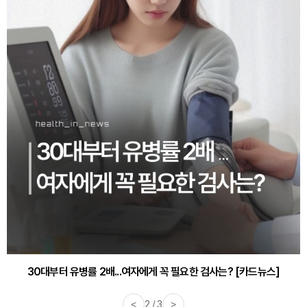
30대부터 유병률 2배...여자에게 꼭 필요한 검사는? [카드뉴스]
감기·독감 예방하고 면역력 높이는 4가지 영양제 [카드뉴스]
<
2 / 3
>