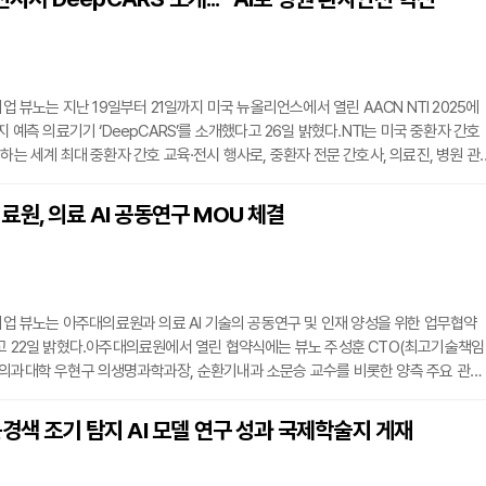
 기반으로 학습됐으며, 비침습적이고 신속하게 환자 상태를 파악할 수 있는 장점이 있다
이 뚜렷하지
기업 뷰노는 지난 19일부터 21일까지 미국 뉴올리언스에서 열린 AACN NTI 2025에
지 예측 의료기기 ‘DeepCARS’를 소개했다고 26일 밝혔다.NTI는 미국 중환자 간호
최하는 세계 최대 중환자 간호 교육·전시 행사로, 중환자 전문 간호사, 의료진, 병원 관
솔루션을 공유하는 자리다.뷰노는 전시 부스에서 환자 생체 신호를 AI로 분석해 24
 예측하는 DeepCARS의 기능을 선보였으며, 현지 병원 신속대응팀(RRT) 및 임상 
원, 의료 AI 공동연구 MOU 체결
심과 긍정적 반응을 얻었다.로버트 팅글리 뷰노 미국법인 VP는 “DeepCARS가 환
 효율성
 기업 뷰노는 아주대의료원과 의료 AI 기술의 공동연구 및 인재 양성을 위한 업무협약
고 22일 밝혔다.아주대의료원에서 열린 협약식에는 뷰노 주성훈 CTO(최고기술책임
 의과대학 우현구 의생명과학과장, 순환기내과 소문승 교수를 비롯한 양측 주요 관계
 MOU를 통해 양 기관은 의료 AI를 활용한 공동 연구 추진, 심전도 AI 솔루션의 병
 질환 관련 AI 솔루션의 연구 개발 및 성능 검증, 아주대 의료인공지능 융합인재 양성사
경색 조기 탐지 AI 모델 연구 성과 국제학술지 게재
및 인턴십 지원 등 다방면에 걸친 협력을 추진할 계획이다.양 기관은 의료 AI 기술의