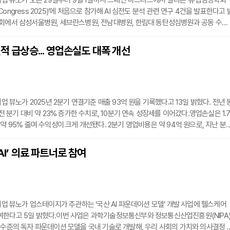
 기업 뷰노가 오는 29일부터 9월 1일까지 스페인 마드리드에서 열리는 ‘유럽심장학회
ongress 2025)’에 처음으로 참가해 AI 심전도 분석 관련 연구 4건을 발표한다고 
학회에서 삼성서울병원, 세브란스병원, 전남대병원, 한림대 동탄성심병원과 공동 수행
 AI 연구 성과를 소개할 예정이다.발표 예정 초록은 6-리드 휴대용 심전도 기기(HAT
 진단 정확도 분석(김주연 삼성서울병원 교수), 모바일 심전도 기반 심방세동 발생 예측
실적 급상승... 영업손실도 대폭 개선
원 교수), AI 기반 협심증 진단 성능 검증(박명수 한림대 동탄성심병원 교수), ATT
기업 뷰노가 2025년 2분기 연결기준 매출 93억 원을 기록했다고 13일 밝혔다. 전년 
 전 분기 대비 약 23% 증가한 수치로, 10분기 연속 성장세를 이어갔다.영업손실은 1.
 약 95% 줄며 수익성이 크게 개선됐다. 2분기 영업비용은 약 94억 원으로, 지난 분
됐다. 이는 비용 효율화와 매출 성장의 시너지 효과로 풀이된다.실적 개선을 주도한 건
eepCARS™다. 국내에서 처음으로 비급여 의료AI 시장에 진입한 이 솔루션은 병원 일
AI’ 의료 파트너로 참여
 심정지 위험을 예측해 환자 안전을 높이는 도구로, 전국 약 5만 병상에서 실제 사용
 M
 기업 뷰노가 업스테이지가 주관하는 ‘국산 AI 파운데이션 모델’ 개발 사업에 헬스케어
여한다고 5일 밝혔다.이번 사업은 과학기술정보통신부와 정보통신산업진흥원(NIPA
 수준의 독자 파운데이션 모델을 국내 기술로 개발해, 우리 사회의 가치와 의사결정 