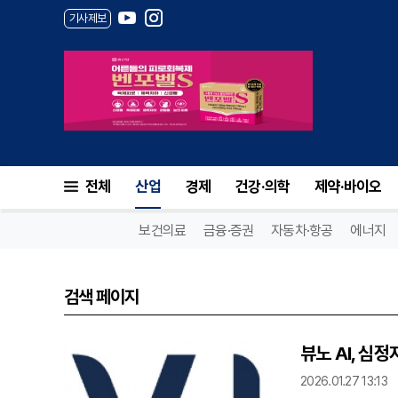
기사제보
전체
산업
경제
건강·의학
제약·바이오
보건의료
금융·증권
자동차·항공
에너지
검색 페이지
뷰노 AI, 심정
2026.01.27 13:13