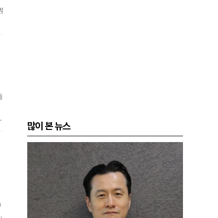
밝
I
R
동
7
기
많이 본 뉴스
반
)
체