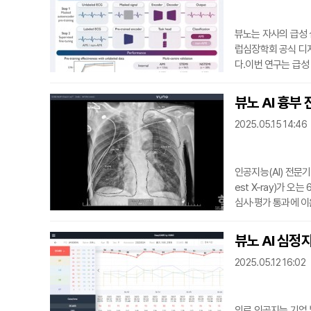
뷰노는 자사의 급성 심
럽심장학회 공식 디지털 헬
다.이번 연구는 급성
모델 개발에 관한 내용
ng)과 트랜스포머(T
뷰노 AI 흉부
병원 데이터를 활용
2025.05.15 14:46
과, 모델은 AUROC 
인공지능(AI) 전문기
est X-ray)가 
심사·평가 통과에 이
28년 5월 31일까지
절, 경화, 간질성 음
뷰노 AI 심정지
별하는 진단 보조 A
2025.05.12 16:02
제 진료 환경에서
의료 인공지능 기업 뷰