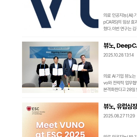
의료 인공지능(AI) 
pCARS)의 임상 효
혔다.이번 연구는 김
반병동 입원 환자를 
기존 연구와 달리 환
뷰노, DeepC
대상으로 진행됐다. 
2025.10.28 13:14
알람 형태로 제공하며
의료 AI 기업 뷰노는 
vo와 전략적 업무협약
본격화한다고 28일 
SICM LIVES 20
적용, 수가 진입을 공
뷰노, 유럽심장
DeepCARS의 수
2025.08.27 11:29
eepCARS를 자사 