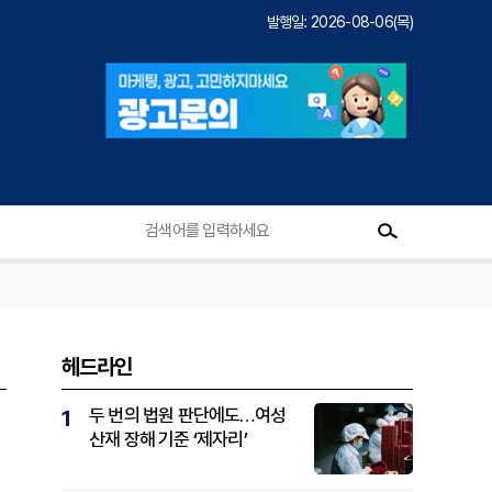
발행일: 2026-08-06(목)
헤드라인
두 번의 법원 판단에도…여성
1
산재 장해 기준 ‘제자리’