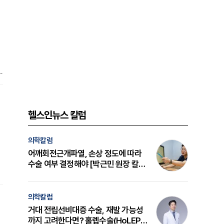
.
시
전
헬스인뉴스 칼럼
의학칼럼
어깨회전근개파열, 손상 정도에 따라
수술 여부 결정해야 [박근민 원장 칼
럼]
원
의학칼럼
거대 전립선비대증 수술, 재발 가능성
까지 고려한다면? 홀렙수술(HoLEP)