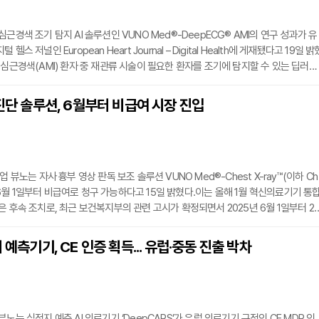
근경색 조기 탐지 AI 솔루션인 VUNO Med®-DeepECG® AMI의 연구 성과가 유
스 저널인 European Heart Journal – Digital Health에 게재됐다고 19일 밝
 심근경색(AMI) 환자 중 재관류 시술이 필요한 환자를 조기에 탐지할 수 있는 딥러닝
이다. 연구팀은 심전도 데이터를 기반으로 자기지도학습(Self-Supervised Learn
ransformer) 기반 딥러닝 모델을 적용해 모델 성능을 개선했다. 모델은 전남대학교
 진단 솔루션, 6월부터 비급여 시장 진입
해 개발되고, 한림대학교 강남성심병원 데이터를 통해 외부 검증을 진행했다.연구 결
0.968을
업 뷰노는 자사 흉부 영상 판독 보조 솔루션 VUNO Med®-Chest X-ray™(이하 Ch
오는 6월 1일부터 비급여로 청구 가능하다고 15일 밝혔다.이는 올해 1월 혁신의료기기 통
은 후속 조치로, 최근 보건복지부의 관련 고시가 확정되면서 2025년 6월 1일부터 2
 3년간 의료현장에서의 사용이 가능해졌다.Chest X-ray는 흉부 X-ray 영상에서 결
영, 흉막 삼출, 기흉 등 5가지 이상 소견을 검출하고, 이를 기반으로 폐렴과 폐결핵을 
 예측기기, CE 인증 획득... 유럽·중동 진출 박차
I 소프트웨어다. 이미 안전성과 임상 잠재력을 인정받은 제품으로, 이번 고시를 통해 
노는 심정지 예측 AI 의료기기 ‘DeepCARS’가 유럽 의료기기 규정인 CE MDR 인