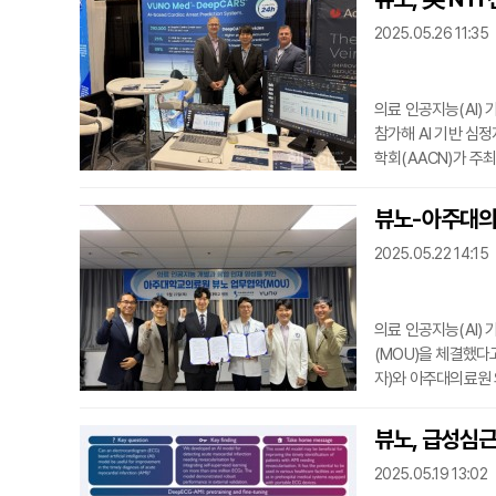
율(eGFR) 수치를
2025.05.26 11:35
만성 콩팥병은 증상
의료 인공지능(AI) 
참가해 AI 기반 심정
학회(AACN)가 주
리자들이 최신 임상 
간 내 심정지 위험을
뷰노-아주대의료
문가들로부터 높은 관
2025.05.22 14:15
자 안전과 병원 운영
의료 인공지능(AI)
(MOU)을 체결했다
자)와 아주대의료원
자들이 참석했다.이번
활용 및 연구, 심장
뷰노, 급성심근
업단과의 교육 협력 
2025.05.19 13:02
임상현장 적용과