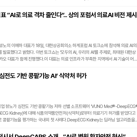
 AI’ 생태계 구축을 목표로 한다.업스테이지가 주도하는 컨소시엄은 AI 기술 고도화와
 아우르는 다양한 전문 기업들로 구성돼 있으며, 뷰노는 의료 특화 파트너로 참여해 
 “AI로 의료 격차 줄인다”... 상의 포럼서 의료AI 비전 제시
담당할 예정이다.뷰노는 영상 판독, 병리, 생체신호 등 다양한 의료 AI 솔루션 개발 경
뷰노의 이예하 대표가 18일, 대한상공회의소 하계포럼 AI 토크쇼에 참석해 의료 AI의
발표했다고 밝혔다. 이번 토크쇼는 ‘모두의 AI, 우리의 AI’를 주제로, 최태원 대한상
카오 대표가 함께 진행했다.이 대표는 의료 인프라가 부족한 지역에서 AI 기술이 어
지키는 데 기여하고 있는지 실제 사례를 들어 소개했다. 특히, 손바닥 크기의 휴대용
ATIV P30’을 직접 들고 나와, 도서지역이나 고령층 거주지에서도 손쉽게 심장 건강
 ‘심전도 기반 콩팥기능 AI’ 식약처 허가
 기반 예방의료 가능성을 강조했다.또한, 뷰노의 의료 AI 솔루션이 전국 6만5천 병상에
기업 뷰노가 심전도 기반 콩팥기능 저하 선별 소프트웨어 ‘VUNO Med®-DeepECG
eepECG Kidney)에 대해 식품의약품안전처(식약처)로부터 의료기기 허가를 받았다고
로 콩팥기능을 평가하는 국내외 첫 사례다.DeepECG Kidney는 딥러닝 알고리즘을
전도 데이터를 분석하고, 만성 콩팥병(Chronic Kidney Disease, CKD) 환자 중 
능 저하가 있는 사람을 선별해낸다. 이 제품은 기존 혈액검사 기반의 추정사구체여과
 전시서 DeepCARS 소개... “AI로 병원 환자안전 혁신”