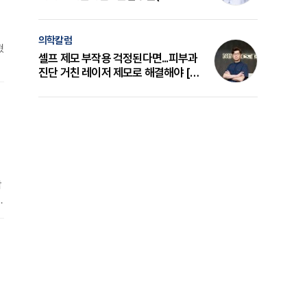
의 원리와 선택 기준 [길건 원장 칼럼]
의학칼럼
혔
셀프 제모 부작용 걱정된다면...피부과
진단 거친 레이저 제모로 해결해야 [변
i
준석 원장 칼럼]
합
0
선
실