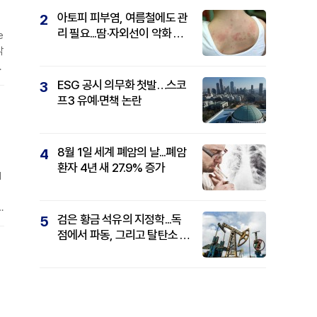
아토피 피부염, 여름철에도 관
2
리 필요...땀·자외선이 악화 요
e
인
밝
일
ESG 공시 의무화 첫발…스코
3
을
프3 유예·면책 논란
해
8월 1일 세계 폐암의 날...폐암
4
환자 4년 새 27.9% 증가
l
E
검은 황금 석유의 지정학...독
5
증
점에서 파동, 그리고 탈탄소 패
로
권까지
D