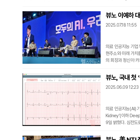
계를 반영한 ‘소버린
산업 확산, 실증까지
뷰노 이예하 대표
증과 임상적 적용을 
2025.07.18 11:55
험
의료 인공지능 기업 
현주소와 미래 가치를 
의 회장과 정신아 카
게 노약자의 건강을 
심전도 측정기기 ‘H
뷰노, 국내 첫
관리할 수 있는 AI
2025.06.09 12:23
서
의료 인공지능(AI) 
Kidney’(이하 D
9일 밝혔다. 심전도
활용해 12채널 유도 심
등도 이상의 콩팥기
뷰노, 美 NTI