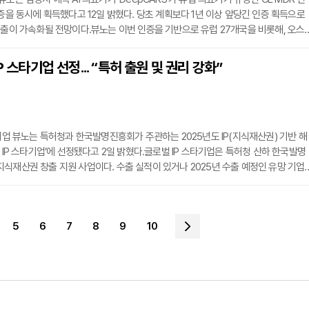
인증을 동시에 획득했다고 12일 밝혔다. 당초 계획보다 1년 이상 앞당긴 인증 획득으로
진출이 가속화될 전망이다.뷰노는 이번 인증을 기반으로 유럽 27개국을 비롯해, 오스
의 협업을 통해 현지 병원 도입 및 수가 진입을 추진할 계획이다. 중동 지역은 CE MD
로 현지 등록이 수월한 점을 활용해, 이집트 등 4개국과 판매 파트너십 계약도 협의 
P 스타기업 선정... “특허 출원 및 권리 강화”
는 병원 일반병동에서 환자의 활력징후 데이터를 기반으로 24시간 내 심정지 위험을 A
 기업 뷰노는 특허청과 한국발명진흥회가 주관하는 2025년도 IP(지식재산권) 기반 해
벌 IP 스타기업’에 선정됐다고 2일 밝혔다.글로벌 IP 스타기업은 특허청 산하 한국발명
식재산권 창출 지원 사업이다. 수출 실적이 있거나 2025년 수출 예정인 유망 기업
산권 관련 업무를 종합적으로 지원하고 IP 강소기업으로 육성하는 것이 목적이다.뷰
 간 AI 기반 예후 예측 및 의료 진단 보조 솔루션을 개발, 상용화하며 기술 혁신과 더
 포트폴리오 확대에 주력해왔다. 특히 자사 고유의 딥러닝 기술이 적용된 의료 AI 솔
5
6
7
8
9
10