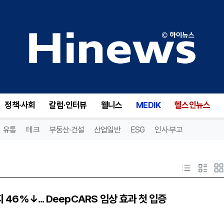
정책·사회
칼럼·인터뷰
웰니스
MEDIK
헬스인뉴스
유통
테크
부동산·건설
산업일반
ESG
인사·부고
지 46%↓... DeepCARS 임상 효과 첫 입증