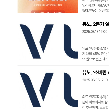
의료 인공지능(AI)
연례학술대회(ESC C
혔다.뷰노는 이번 
한 심혈관 질환 관련
V P30)의 부정맥
뷰노, 2분기 
모델(이기홍 전남대병
2025.08.13 16:00
-CM(트랜스티레틴
의료 인공지능(AI) 
기 대비 45% 증가,
억 원으로 전년 대비
대비 약 14% 절감
VUNO Med®-D
뷰노, ‘소버린 
병동 환자의 24시간
2025.08.05 12:10
중이다.한편 VUNO
의료 인공지능(AI)
분야 파트너사로 참
이 추진하며, 글로벌