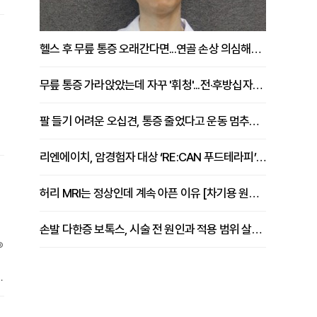
실
헬스 후 무릎 통증 오래간다면...연골 손상 의심해야 [김상범 원장 칼럼]
무릎 통증 가라앉았는데 자꾸 '휘청'...전·후방십자인대 파열 확인해야 [곽우경 원장 칼럼]
팔 들기 어려운 오십견, 통증 줄었다고 운동 멈추면 안 되는 이유 [이병욱 원장 칼럼]
떻
리엔에이치, 암경험자 대상 ‘RE:CAN 푸드테라피’ 운영
을
허리 MRI는 정상인데 계속 아픈 이유 [차기용 원장 칼럼]
손발 다한증 보톡스, 시술 전 원인과 적용 범위 살펴야 [강윤일 원장 칼럼]
®
중