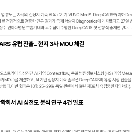
기업 뷰노는 자사의 심정지 예측 AI 의료기기 VUNO Med®–DeepCARS®(이하 De
과를 전향적으로 검증한 연구 결과가 국제 학술지 Diagnostics에 게재됐다고 27일 
정수 인하대병원 호흡기내과 교수팀이 수행한 DeepCARS 첫 전향적 중재연구다. 
대상으로 심정지 예측 AI 도입이 심정지 발생과 사망률에 미치는 영향을 평가했으며,
자의 직접적 임상 결과까지 분석했다.연구는 1년간 일반병동 성인 환자 3만6797명
ARS 유럽 진출... 현지 3사 MOU 체결
DeepCARS는 4가지 활력징후 데이터를 기반으로 24시간 내 심정지 위험을 예측
, 의료진
오스트리아 영상진단 AI 기업 Contextflow, 독일 병원정보시스템(HIS) 기업 Mesa
(MOU)을 체결하고, AI 기반 심정지 예측 솔루션 DeepCARS의 유럽 시장 진출을
밝혔다.이번 협약은 10월 25~29일 독일 뮌헨에서 열린 제38차 유럽중환자의학회(
25) 기간 중 27일 진행됐다. 3사는 DeepCARS의 유럽 병원 도입을 위해 기술 연동, 실
동 추진한다.Contextflow는 자사 영상 AI 솔루션의 유럽 수가 등재 경험을 바탕으
학회서 AI 심전도 분석 연구 4건 발표
가 진입 전략과 규제 대응을 지원한다. Mesalvo는 유럽 병원정보시스템을 제공하며, 
EMR 시스템 및 데