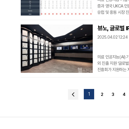
증과 영국 UKCA 
유럽 및 중동 시장 
리아 AI 전문기업과
또는 FDA 인증만으
뷰노, 글로벌 I
이다.DeepCARS
2025.04.02 12:24
로 예측하는 솔루션
의료 인공지능(AI)
외 진출 지원 ‘글로
진흥회가 지원하는 지
선정해 3년간 지식재
노는 창립 후 10여년
어 우수 기술의 특허
1
2
3
4
션들에