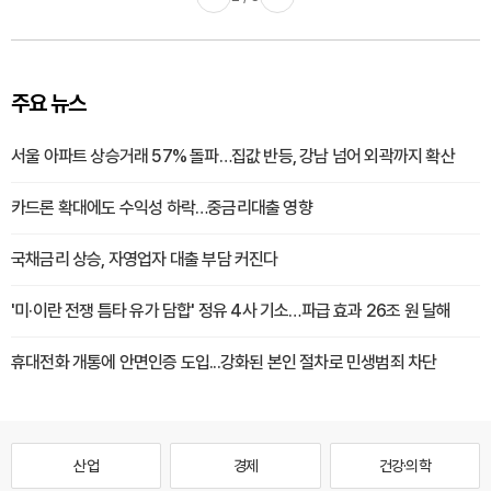
주요 뉴스
서울 아파트 상승거래 57% 돌파…집값 반등, 강남 넘어 외곽까지 확산
카드론 확대에도 수익성 하락…중금리대출 영향
국채금리 상승, 자영업자 대출 부담 커진다
'미·이란 전쟁 틈타 유가 담합' 정유 4사 기소…파급 효과 26조 원 달해
휴대전화 개통에 안면인증 도입...강화된 본인 절차로 민생범죄 차단
산업
경제
건강·의학