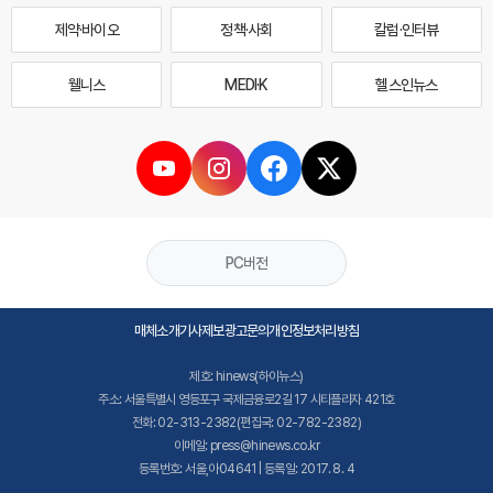
제약·바이오
정책·사회
칼럼·인터뷰
웰니스
MEDI·K
헬스인뉴스
PC버전
매체소개
기사제보
광고문의
개인정보처리방침
제호: hinews(하이뉴스)
주소: 서울특별시 영등포구 국제금융로2길 17 시티플라자 421호
전화: 02-313-2382(편집국: 02-782-2382)
이메일: press@hinews.co.kr
등록번호: 서울,아04641 | 등록일: 2017. 8. 4