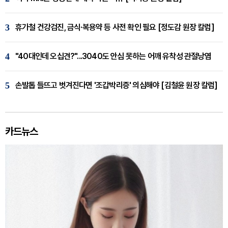
3
휴가철 건강검진, 금식·복용약 등 사전 확인 필요 [정도감 원장 칼럼]
4
"40대인데 오십견?"...3040도 안심 못하는 어깨 유착성 관절낭염
5
손발톱 들뜨고 벗겨진다면 '조갑박리증' 의심해야 [김철윤 원장 칼럼]
카드뉴스