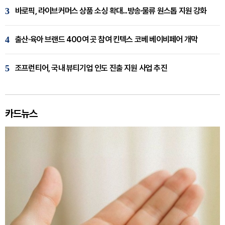
3
바로픽, 라이브커머스 상품 소싱 확대...방송·물류 원스톱 지원 강화
4
출산·육아 브랜드 400여 곳 참여 킨텍스 코베 베이비페어 개막
5
조프런티어, 국내 뷰티기업 인도 진출 지원 사업 추진
카드뉴스