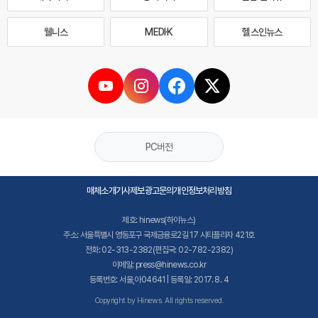
웰니스
MEDI·K
헬스인뉴스
PC버전
매체소개
기사제보
광고문의
개인정보처리방침
제호: hinews(하이뉴스)
주소: 서울특별시 영등포구 국제금융로2길 17 시티플라자 421호
전화: 02-313-2382(편집국: 02-782-2382)
이메일: press@hinews.co.kr
등록번호: 서울,아04641 | 등록일: 2017. 8. 4
Copyright by Hinews. All rights reserved.