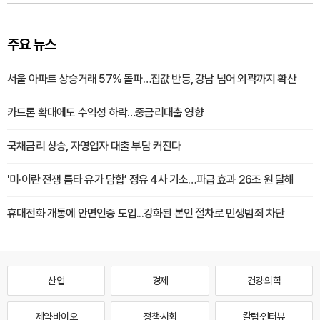
주요 뉴스
서울 아파트 상승거래 57% 돌파…집값 반등, 강남 넘어 외곽까지 확산
카드론 확대에도 수익성 하락…중금리대출 영향
국채금리 상승, 자영업자 대출 부담 커진다
'미·이란 전쟁 틈타 유가 담합' 정유 4사 기소…파급 효과 26조 원 달해
휴대전화 개통에 안면인증 도입...강화된 본인 절차로 민생범죄 차단
산업
경제
건강·의학
제약·바이오
정책·사회
칼럼·인터뷰