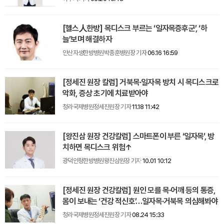
[헬스人한방] 목디스크 부르는 ‘일자목증후군’, ‘하
늘’보며 해결하자
안산자생한방병원박종훈병원장 기자
06.16 16:59
[정세진 원장 칼럼] 거북목∙일자목 방치 시 목디스크로
악화, 증상 초기에 치료받아야
청라국제병원정세진원장 기자
11.18 11:42
[왕진삼 원장 건강칼럼] 스마트폰이 부른 ‘일자목’, 방
치하면 목디스크 위험↑
광덕안정한방병원왕진삼원장 기자
10.01 10:12
[정세진 원장 건강칼럼] 원인 모를 목∙어깨 등의 통증,
몸이 보내는 ‘건강 적신호’…일자목∙거북목 의심해봐야
청라국제병원정세진원장 기자
08.24 15:33