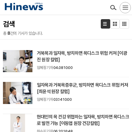
검색
총
8
건의 기사가 있습니다.
거북목과 일자목, 방치하면 목디스크 위험 커져 [이광
진 원장 칼럼]
임혜정 기자
04.08 10:00
일자목과 거북목증후군, 방치하면 목디스크 위험 커져
[최윤석 원장 칼럼]
임혜정 기자
03.14 10:00
현대인의 목 건강 위협하는 일자목, 방치하면 목디스크
로 발전 가능 [이동엽 원장 건강칼럼]
하수지 기자
06.20 16:48