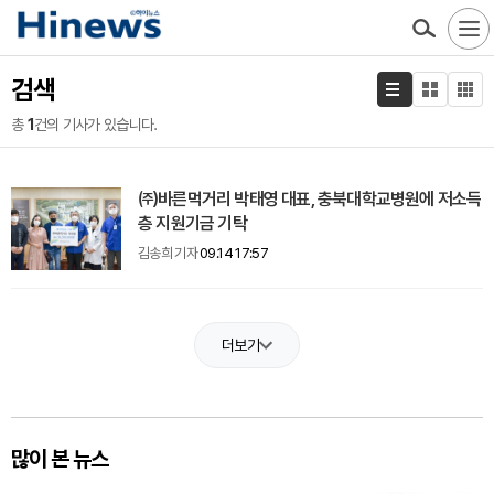
검색
총
1
건의 기사가 있습니다.
㈜바른먹거리 박태영 대표, 충북대학교병원에 저소득
층 지원기금 기탁
김송희 기자
09.14 17:57
더보기
많이 본 뉴스