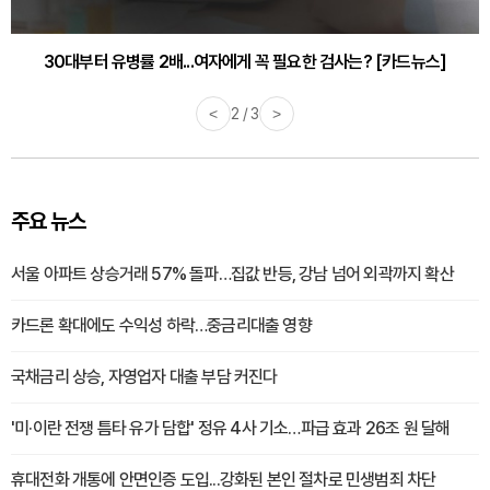
30대부터 유병률 2배...여자에게 꼭 필요한 검사는? [카드뉴스]
<
2 / 3
>
주요 뉴스
서울 아파트 상승거래 57% 돌파…집값 반등, 강남 넘어 외곽까지 확산
카드론 확대에도 수익성 하락…중금리대출 영향
국채금리 상승, 자영업자 대출 부담 커진다
'미·이란 전쟁 틈타 유가 담합' 정유 4사 기소…파급 효과 26조 원 달해
휴대전화 개통에 안면인증 도입...강화된 본인 절차로 민생범죄 차단