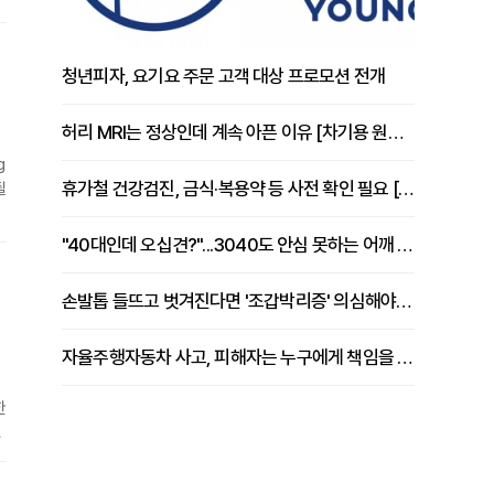
전
청년피자, 요기요 주문 고객 대상 프로모션 전개
허리 MRI는 정상인데 계속 아픈 이유 [차기용 원장 칼럼]
g
휴가철 건강검진, 금식·복용약 등 사전 확인 필요 [정도감 원장 칼럼]
될
"40대인데 오십견?"...3040도 안심 못하는 어깨 유착성 관절낭염
감
손발톱 들뜨고 벗겨진다면 '조갑박리증' 의심해야 [김철윤 원장 칼럼]
자율주행자동차 사고, 피해자는 누구에게 책임을 물을 수 있을까
한
기
임