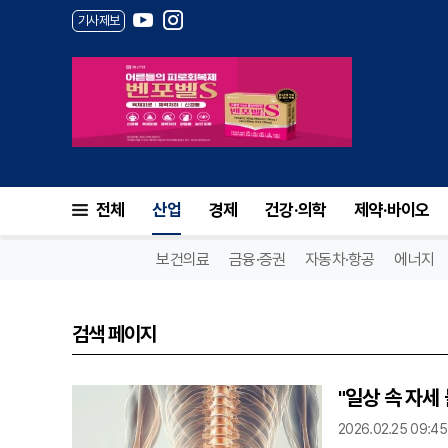
기사제보
전체
산업
경제
건강·의학
제약·바이오
보건의료
금융·증권
자동차·항공
에너지
검색 페이지
"일상 속 자세
2026.02.25 09:45