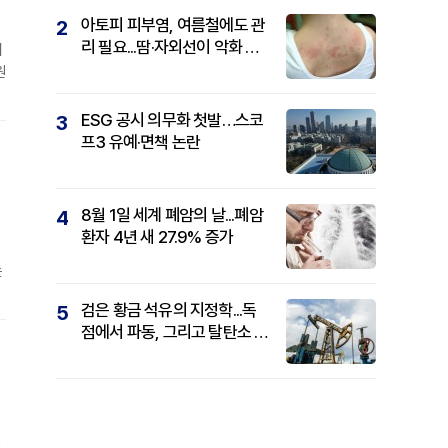
아토피 피부염, 여름철에도 관
2
리 필요...땀·자외선이 악화 요
시
인
원
ESG 공시 의무화 첫발…스코
3
르
프3 유예·면책 논란
8월 1일 세계 폐암의 날...폐암
4
환자 4년 새 27.9% 증가
는
,
검은 황금 석유의 지정학...독
5
점에서 파동, 그리고 탈탄소 패
대
권까지
기