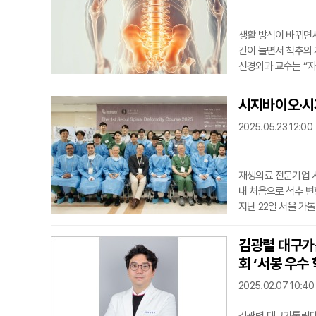
생활 방식이 바뀌면서
간이 늘면서 척추의
신경외과 교수는 “자
명했다. 고령화로 
균형, 척추 곡선을 
시지바이오·시지
게 분산한다. 이 배
2025.05.23 12:00
나치게 꺾
재생의료 전문기업 시
내 처음으로 척추 변
지난 22일 서울 가
국내외 척추외과 전문
육은 이론 강의에 더
김광렬 대구가
교육 중 처음으로 소
회 ‘서봉 우수
법을 단계적
2025.02.07 10:40