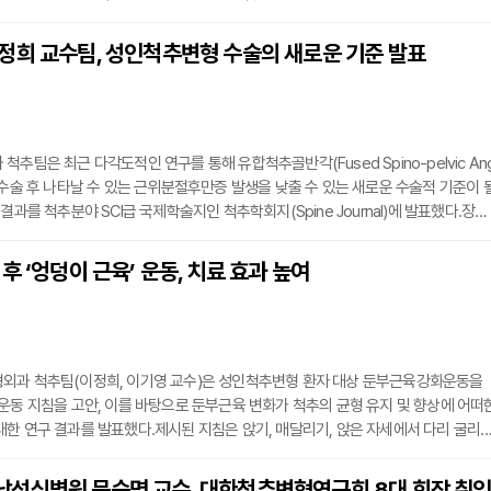
는 것과 같은 이치다.척추질환은 현대인의 고질병이라고 해도 과언이 아니다. 국내 
상이 평생 한 번 이상 허리통증으로 고생한다는 통계가 있을 정도다. 신명훈 가톨릭대
정희 교수팀, 성인척추변형 수술의 새로운 기준 발표
뇌병원 신경외과 교수는 “퇴행성 척추변형은 바닷가의 모래성과 같아서 방치하면 하
추팀은 최근 다각도적인 연구를 통해 유합척추골반각(Fused Spino-pelvic An
 수술 후 나타날 수 있는 근위분절후만증 발생을 낮출 수 있는 새로운 수술적 기준이 
결과를 척추분야 SCI급 국제학술지인 척추학회지(Spine Journal)에 발표했다.장분
환자 190명(평균연령 71.6세, 추적관찰기간 2년)을 근위분절후방증 발생여부에 따
분석을 진행했다. 그 결과 환자의 자세와 무관하게 ‘유합척추골반각’은 방사선학적으
후 ‘엉덩이 근육’ 운동, 치료 효과 높여
자이며 근위분절후만증 발생률과 밀접한 관계가 있음을 확인했다. 유합척추골반각의 
외과 척추팀(이정희, 이기영 교수)은 성인척추변형 환자 대상 둔부근육강화운동을
운동 지침을 고안, 이를 바탕으로 둔부근육 변화가 척추의 균형 유지 및 향상에 어떠
한 연구 결과를 발표했다.제시된 지침은 앉기, 매달리기, 앉은 자세에서 다리 굴리
프로토콜 이외에 보행이 허용된 날부터 자세 안정화 유지를 위한 둔부근육강화를 목적
0분 동안 ▲한쪽 다리 들고 서기 ▲걸으며 무릎 높이 들기 ▲벽 마주보고 스쿼트를 진행
성심병원 문승명 교수, 대한척추변형연구회 8대 회장 취