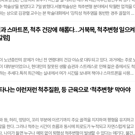
학교병원은 신경외과 교수가 지난달 말 개최된 제17회 대한척추변형연구회 정기 학
수 학술상’을 받았다고 7일 밝혔다.서봉학술상은 척추변형 분야에서 탁월한 업적을 
는 상으로 김광렬 교수는 본 학술대회에서 ‘강직성 척추염을 동반한 경추 골절의 도
ng Cases for Cervical Fracture with Ankylosing Spondylitis)’이라는 연구 
 연제 중 김광렬 교수의 연구가 우수 연제로 선정되었으며 이에 서봉 우수 학술상을 
책과 스마트폰, 척추 건강에 해롭다…거북목, 척추변형 일으켜
교수는 “강직성 척추염에서 경추 골절 환자의 경우 수술 과정이 복잡하고 예후 역시
칼럼]
이 노년층만의 문제가 아닌 전 연령대의 건강 이슈로 대두되고 있다. 과거에는 주로 
이 대부분이었으나, 현대인의 잘못된 생활 습관과 스트레스로 인해 젊은 층에서도 척
가하는 추세다.특히 최근에는 실내에서 여가 시간을 보내며 책이나 스마트폰을 사용할
드리는 자세를 취하는 경우가 많다. 편하게 느껴지는 이러한 자세는 척추 건강에 심
 있어 주의가 필요하다.엎드려서 책을 읽거나 스마트폰을 사용할 때 자연스럽게 머리
타나는 이런저런 척추질환, 등 근육으로 ‘척추변형’ 막아야
는데, 이는 정상적인 'C'자 형태의 목뼈를 변형시키는 주된 원인이 된다. 이러한 자세
과 등, 허리, 엉덩이, 꼬리 부분에 이르기까지 주요 골격을 지지하며 평형을 유지하고
할을 한다. 그러나 척추는 시간이 흐름과 동시에 피로도가 누적되고 자연스럽게 닳고
. 나이가 들면 누구나 예외 없이 퇴행성 척추변형이 발생할 수 있다는 얘기다. 물건