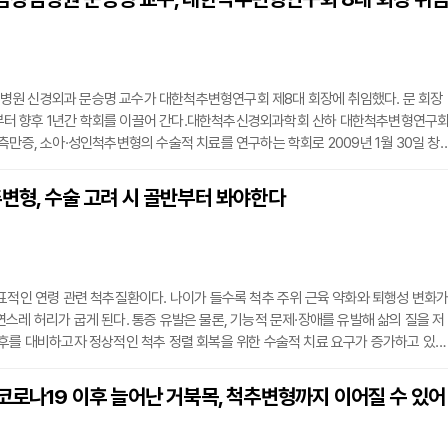
을 검증하고자 성인척추변형 수술을 받은 환자 중 보행에 어려움을 느끼거나 이동성
원 신경외과 문승명 교수가 대한척추변형연구회 제8대 회장에 취임했다. 문 회장
1일부터 향후 1년간 학회를 이끌어 간다.대한척추신경외과학회 산하 대한척추변형연구
측만증, 소아·성인척추변형의 수술적 치료를 연구하는 학회로 2009년 1월 30일 창
문승명 회장은 “척추에 병변이 있는 환자가 가능한 후유증 없이 치료받고 생활하는 
에 회장으로 취임하게 돼 막중한 책임감을 느낀다”며 “척추변형 연구 분야는 척추변
변형, 수술 고려 시 골반부터 봐야한다
수술적 치료뿐 아니라 척추퇴행성질환, 종양, 외상 환자의 수술적 치료시 척추변형에
표적인 연령 관련 척추질환이다. 나이가 들수록 척추 주위 근육 약화와 퇴행성 변화
스레 허리가 굽게 된다. 통증 유발은 물론, 기능적 문제·장애를 유발해 삶의 질을 저
후를 대비하고자 정상적인 척추 정렬 회복을 위한 수술적 치료 요구가 증가하고 있으
반의 해부학적 지표인 ‘골반지수’가 중요한 기준으로 활용되고 있다.경희대병원 정형
“인체의 골반은 삼차원적인 구조지만, 실제 임상현장에서의 골반지수 측정은 측면에서
코로나19 이후 늘어난 거북목, 척추변형까지 이어질 수 있어
RAY에 의존하고 있다”며 “골반의 회전 및 위치에 따라 오류가 발생할 수 있고, 이러한