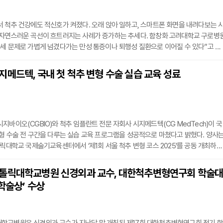
 척추 건강에도 적신호가 켜졌다. 오래 앉아 일하고, 스마트폰 화면을 내려다보는 
 자연스러운 곡선이 흐트러지는 사례가 증가하는 추세다. 함창화 고려대학교 구로병
세 문제로 가볍게 넘겼다가는 만성 통증이나 퇴행성 질환으로 이어질 수 있다”고 설
골다공증과 압박골절이 늘어난 점도 척추 변형 증가의 배경으로 지목된다.◇흐트러진
바꾸다척추는 앞에서 보면 곧고, 옆에서 보면 완만한 S자 형태를 유지해야 하중을 고
메드텍, 국내 첫 척추 변형 수술 실습 교육 성료
열이 틀어지면 여러 형태의 변형이 나타난다. 등이 과하게 둥글어지는 후만, 허리가 지
지바이오(CGBIO)와 척추 임플란트 전문 자회사 시지메드텍(CG MedTech)이 국
형 수술 전 구간을 다루는 실습 교육 프로그램을 성공적으로 마쳤다고 밝혔다. 양사
톨릭대학교 국제술기교육센터에서 ‘제1회 서울 척추 변형 코스 2025’를 공동 개최하고
의를 대상으로 이론과 실습이 결합된 심화 교육을 진행했다고 23일 밝혔다.이번 교
해 실제 해부 실습을 통한 척추 전 구간 수술 경험 제공에 초점을 맞췄다. 특히, 국내
톨릭대학교병원 신경외과 교수, 대한척추변형연구회 학술
아·성인 척추측만증 수술, 시상면 불균형 교정, 두개골~골반 고정술 등 고난도 수술
 학술상’ 수상