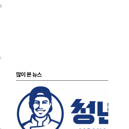
이
주
수
노
많이 본 뉴스
각
을