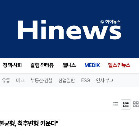
정책·사회
칼럼·인터뷰
웰니스
MEDIK
헬스인뉴스
유통
테크
부동산·건설
산업일반
ESG
인사·부고
 불균형, 척추변형 키운다"