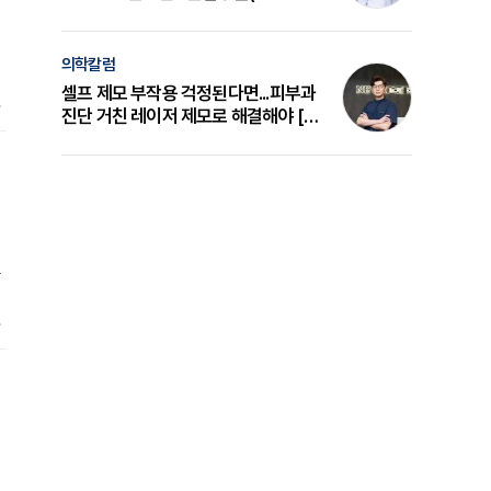
의 원리와 선택 기준 [길건 원장 칼럼]
의학칼럼
셀프 제모 부작용 걱정된다면...피부과
의
진단 거친 레이저 제모로 해결해야 [변
준석 원장 칼럼]
다
추
되
의
있