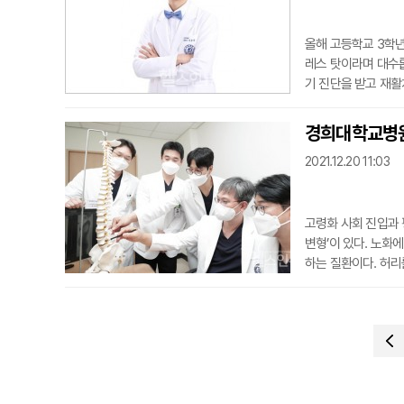
올해 고등학교 3학년
레스 탓이라며 대수롭
기 진단을 받고 재활
등으로 학습을 하면
보니 목뼈에 영향을 
경희대학교병원,
양한 분야에서 온라
2021.12.20 11:03
하나로 여...
고령화 사회 진입과 
변형’이 있다. 노화
하는 질환이다. 허리
고 있지만, 여러 한
경우, 상대적으로 
골반경사와 천추경사가
다”고 ...