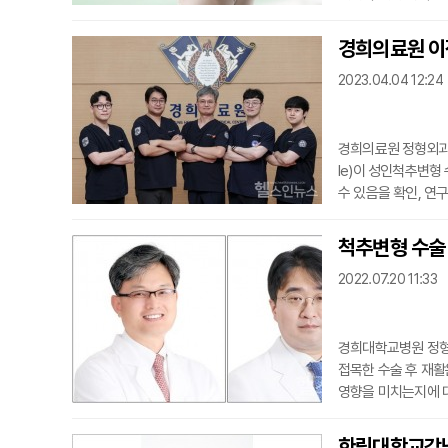
오래 쓰면 고장이 나
체 인구의 80% 이
경희의료원 이
학교 인천성모병원 
2023.04.04 12:24
반신 마비...
경희의료원 정형외과 척
le)이 성인척추변형
수 있음을 확인, 연구
절고정술을 시행받은 
라 그룹화한 후 비교
척추변형 수술 
로 변하지 않는 인
2022.07.20 11:33
소는 근위분절후...
경희대학교병원 정형
접목한 수술 후 재활
영향을 미치는지에 대
등 기본적인 재활 
으로 1일 3회, 2
한림대학교강남