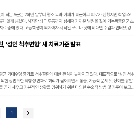
이 되는 A군은 2학년 말부터 평소 목과 어깨가 뻐근하고 피로가 심했지만 학업 스트
지 않게 넘겼다. 하지만 최근 두통까지 심해져 가까운 병원을 찾아 거북목증훈군 초
치료 중에 있다. 고등학생이 되자마자 시작된 코로나 탓에 비대면 수업과 인터넷 강
서 모니터 앞에서 생활하는 시간이 늘었고 주로 스마트폰을 보며 여가시간을 보내다
준 것이 원인이었다.코로나19로 인해 사회 활동을 비롯해 경제, 문화, 의료, 교육 등 
 ‘성인 척추변형’ 새 치료기준 발표
인 및 비대면 방식이 급속도로 확산되면서 스마트폰 이용이 증가하고 있다. 스마트폰
평균 기대수명 증가로 척추질환에 대한 관심이 높아지고 있다. 대표적으로 ‘성인 척
에 의한 광범위한 퇴행성 변화로 허리가 굽어지면서 통증, 기능적 문제 및 장애를 유발
를 곧게 세우고 기본적인 생활을 영위하기 위한 다양한 수술적 방법 및 기준이 보고
계가 존재한다.경희대병원 정형외과 이정희 교수는 “대표적인 SRS-schwab 분류법
젊은 연령대의 환자를 대상으로 한 주관적인 평가로서 자세에 따라 유동적으로 변하는
 활용된 결과 값이다 보니 모든 환자, 특히 고령 환자에게 적용하는 데 어려움이 
1