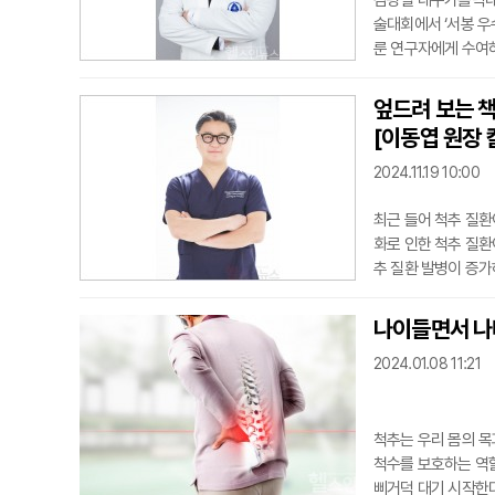
김광렬 대구가톨릭대
술대회에서 ‘서봉 우
룬 연구자에게 수여하
전적 사례들(Challengi
제를 발표했다. 여러
엎드려 보는 
상하게 됐다.김광렬 
[이동엽 원장 
낙관하기가
2024.11.19 10:00
최근 들어 척추 질환
화로 인한 척추 질환
추 질환 발병이 증
때 무심코 바닥에 엎
한 위험을 초래할 수
나이들면서 나
를 앞으로 내밀게 되
2024.01.08 11:21
가 지속되
척추는 우리 몸의 목
척수를 보호하는 역
삐거덕 대기 시작한다