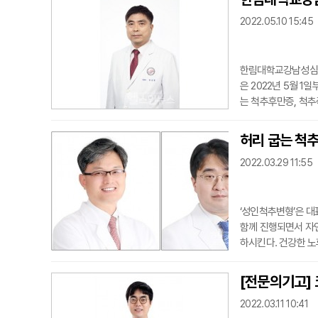
하는 것이다.효과성
2022.05.10 15:45
현저히 감소...
한림대학교강남성심병
은 2022년 5월 
는 척추후만증, 척추
해 급성장하고 있다.
을 목표로 하는 학회
허리 굽는 척추
형이나 기형에 대한 
2022.03.29 11:55
대한 개념적인...
‘성인척추변형’은 대
함께 진행되면서 자연
하시킨다. 건강한 노
며, 치료 방침은 골
과 이기영 교수는 
[전문의기고] 
촬영한 2차원적 X-
2022.03.11 10:41
...