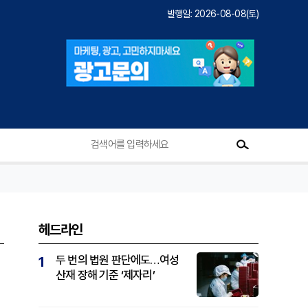
발행일: 2026-08-08(토)
헤드라인
두 번의 법원 판단에도…여성
1
산재 장해 기준 ‘제자리’