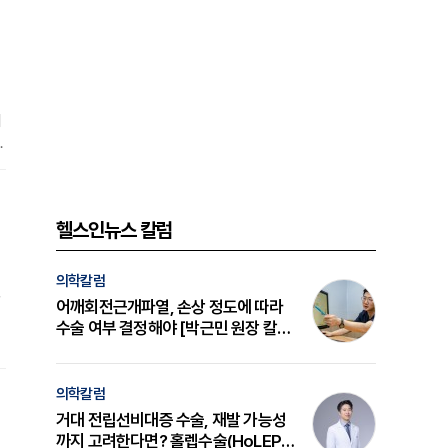
이
회
립
것
헬스인뉴스 칼럼
의학칼럼
가
어깨회전근개파열, 손상 정도에 따라
수술 여부 결정해야 [박근민 원장 칼
럼]
외
의학칼럼
거대 전립선비대증 수술, 재발 가능성
까지 고려한다면? 홀렙수술(HoLEP)