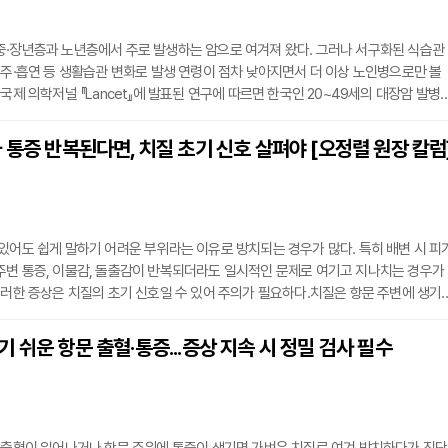
중·장년층과 노년층에서 주로 발생하는 암으로 여겨져 왔다. 그러나 서구화된 식습관
음주·흡연 등 생활습관 변화로 발생 연령이 점차 낮아지면서 더 이상 노인병으로만 볼
.국제 의학저널 『Lancet』에 발표된 연구에 따르면 한국인 20~49세의 대장암 발병
 12.9명으로, 호주(11.2명)·미국(10명)보다 높았다. 조사 대상 42개국 가운데 가장 
가공육 섭취는 늘고 식이섬유 섭취는 줄어든 식단 변화가 대장 건강에 영향을 미치는 
 통증 반복된다면, 치질 초기 신호 살펴야 [오정렬 원장 칼럼
장암의 가장 큰 문제 중 하나는 초기에 뚜렷한 증상이 없다는 점이다. 건강검진이나 
있어도 쉽게 말하기 어려운 부위라는 이유로 방치되는 경우가 많다. 특히 배변 시 피
주변 통증, 이물감, 돌출감이 반복되더라도 일시적인 문제로 여기고 지나치는 경우가
이러한 증상은 치질의 초기 신호일 수 있어 주의가 필요하다.치질은 항문 주변에 생기
으로, 의학적으로는 치핵, 치열, 치루 등으로 구분한다. 그 중 치핵은 항문 안팎의 혈
 부풀면서 출혈, 돌출, 불편감을 유발하는 질환이다. 배변 후 선홍색 피가 휴지에 묻
 쉬운 항문 출혈·통증...증상 지속 시 정밀 검사 필수
 양상으로 나타나는 경우가 많다. 초기에는 통증이 심하지 않아 가볍게 생각하기 쉽