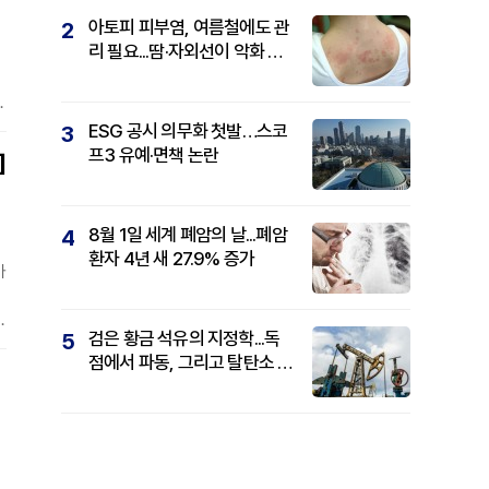
아토피 피부염, 여름철에도 관
2
리 필요...땀·자외선이 악화 요
인
률
높
ESG 공시 의무화 첫발…스코
3
것
프3 유예·면책 논란
]
대
8월 1일 세계 폐암의 날...폐암
4
환자 4년 새 27.9% 증가
가
는
검은 황금 석유의 지정학...독
5
점에서 파동, 그리고 탈탄소 패
권까지