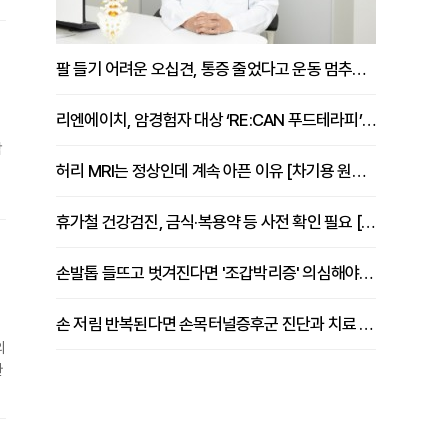
문
동
팔 들기 어려운 오십견, 통증 줄었다고 운동 멈추면 안 되는 이유 [이병욱 원장 칼럼]
리엔에이치, 암경험자 대상 ‘RE:CAN 푸드테라피’ 운영
합
허리 MRI는 정상인데 계속 아픈 이유 [차기용 원장 칼럼]
이
휴가철 건강검진, 금식·복용약 등 사전 확인 필요 [정도감 원장 칼럼]
된
손발톱 들뜨고 벗겨진다면 '조갑박리증' 의심해야 [김철윤 원장 칼럼]
손 저림 반복된다면 손목터널증후군 진단과 치료 시기 살펴야 [김동현 원장 칼럼]
의
환
에
식