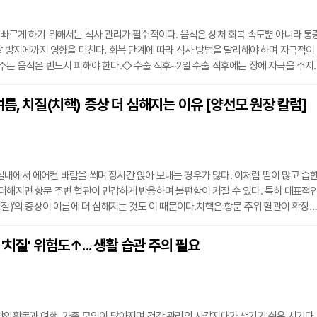
 빠르게 하기 위해서는 식사 관리가 필수적이다. 음식은 상처 회복 속도뿐 아니라 통
재발 방지에까지 영향을 미친다. 회복 단계에 따라 식사 방법을 달리해야 하며 자극적이
주는 음식은 반드시 피해야 한다.◇ 수술 직후~2일 수술 직후에는 장에 자극을 주지
동식 위주로 섭취해야 한다. 미음, 쌀죽, 연한 스프, 무염된 된장국, 맑은 미역국, 백
 바나나, 사과처럼 부드럽고 섬유질이 적당한 과일은 도움이 되며 하루 1.5~2L 이상
여름, 치질(치핵) 증상 더 심해지는 이유 [양선모 원장 칼럼]
야 한다. 매운 음식, 기름진 음식, 알코올, 카페인, 탄산음료, 찬 음식은 절대 피해야
내에서 에어컨 바람을 쐬며 장시간 앉아 보내는 경우가 많다. 이처럼 땀이 많고 습
더해지면 항문 주변 혈관이 민감하게 반응하며 불편함이 커질 수 있다. 특히 대표적
치질)’의 증상이 여름에 더 심해지는 것도 이 때문이다.치핵은 항문 주위 혈관이 확장
로, 한 번 생기면 습한 환경과 혈류 정체로 인해 쉽게 악화될 수 있다. 특히 에어컨 
온이 급격히 떨어지면 혈관 수축과 이완이 반복돼 통증과 불쾌감이 심해지기 쉽다. 
'치질' 위험도↑... 생활 습관 주의 필요
탈수, 불규칙한 배변 습관까지 겹치면 증상이 쉽게 나아지지 않고 만성화되기 쉽다.
야외활동과 여행, 가족 모임이 많아지며 건강 관리의 사각지대가 생기기 쉬운 시기다.