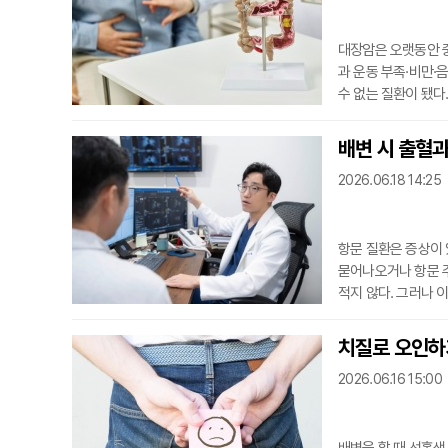
대장암은 오랫동안 
과 운동 부족·비만·
수 없는 질환이 됐다
은 인구 10만 명당 약
은 수준이다. 육류·
배변 시 출혈과
으로 알려져 있다.대
2026.06.18 14:25
항문 질환은 증상이 
묻어나오거나 항문 
적지 않다. 그러나 
질환을 통칭하는 표현
관 조직이 늘어나거나
치질로 오인하기
거나 변기에 떨어지는
2026.06.16 15:00
지만