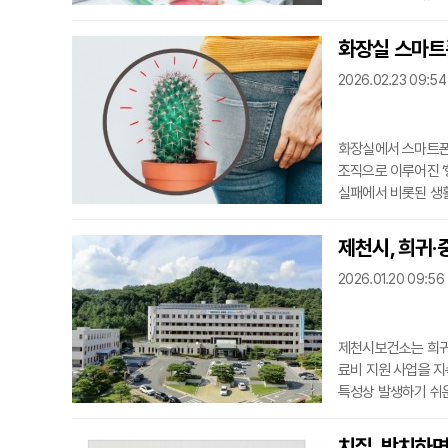
의가 필요하다.항문 
이 묵직하게 느껴지는
화장실 스마트폰 
반되는 경우도 있다.
2026.02.23 09:54
불
화장실에서 스마트폰을
조직으로 이루어진 ‘
실패에서 비롯된 생
행을 시작하면서 하체
없어 혈액이 쉽게 정
제천시, 희귀
위험을 키운다”고 설
2026.01.20 09:56
증
제천시보건소는 희귀
료비 지원 사업을 지
특성상 발생하기 쉬운
기 위해 마련됐다.지
따라 세분화되어 있으며
치질, 방치하면