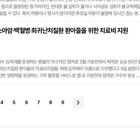
동 등으로 활동량은 증가하지만, 반대로 물 섭취가 줄거나 식이섬유 섭취가 불규칙해
들릴 수 있다. 특히 여행이나 행사가 많아지면 화장실 이용이 불편해 장시간 참는 경
를 유발해 치질 증상을 악화시킬 수 있다. 이처럼 치질은 겨울뿐 아니라, 오히려 생활 
 앉거나 장거리 이동이 잦아지는 초여름 전환기인 5월에도 주의가 필요한 질환이다.
 소아암·백혈병·희귀난치질환 환아들을 위한 치료비 지원
의정부성모병원 대장항문외과 교수는 “초여름에도 치질 증상이 자주 발생하거나 악
수 김희재를 응원하는 팬들의 적극적인 참여로 3월 가왕전에서 획득한 상금 50만 
희귀난치질환 환아들의 치료비지원을 위해 김희재의 이름으로 기부했다고 9일 밝혔다
한 영향력을 응원하는 기부 플랫폼 서비스로 앱 내 가왕전에 참여한 가수의 영상 및
미션 등으로 응원을 하고 순위 대로 상금을 기부하는 방식으로 운영된다.선한스타를 
4426만 원을 달성한 가수 김희재는 지난 22일 오후 1시와 6시 부산시민회관 대극장
ERE WE GO'를 총 2회 개최하며 관객들과 만났다. 이번 부산 콘서트는 지난 1월 고양
4
5
6
7
8
9