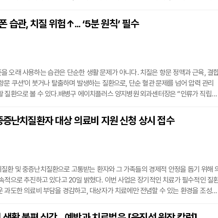
질환은 단순히 한 가지 증상으로만 나타나지 않는다. 배변 후 휴지에 피가 묻거나 항
 경우도 있고, 배변 시 찢어지는 듯한 통증이 반복되거나 항문 주변이 붓고 고름이 
습관, 치질 위험↑... ‘5분 원칙’ 필수
 이러한 증상은 치핵, 치열, 치루 등 다양한 질환과 관련될 수 있으며, 겉으로 느끼는
 오래 사용하는 습관은 단순한 생활 문제가 아니다. 치질은 항문 정맥과 근육, 결
항문 쿠션’이 붓거나 탈출하며 발생하는 질환으로, 단순 혈관 문제를 넘어 압력 관리
활 질환으로 볼 수 있다.배병구 에이치플러스 양지병원 외과센터장은 “인류가 직립보
로 혈액이 몰리기 쉬운 구조적 한계를 갖게 됐고, 항문 정맥에는 역류를 막는 판막
체된다”며 “과도하게 힘을 주거나 장시간 변기에 앉는 습관이 복압을 높여 치질 발생
·중증난치질환자 대상 의료비 지원 신청 상시 접수
명했다.치질은 진행 단계에 따라 1기부터 4기로 나뉜다. 초기 1기에서는 출혈이 주
질환 및 중증난치질환으로 고통받는 환자와 그 가족들의 경제적 안정을 돕기 위해 
속적으로 추진하고 있다고 20일 밝혔다. 이번 사업은 장기적인 치료가 필수적인 질
 과도한 의료비 부담을 경감하고, 대상자가 치료에만 전념할 수 있는 환경을 조성하
원 대상은 소득과 재산 기준을 모두 충족하는 건강보험 가입자다. 지원 항목은 질환
, 요양급여 본인부담금(1,413개 질환), 월 30만 원의 간병비(105개 질환), 특수
 생활 불편 심각... 예방과 치료법은 [윤진석 원장 칼럼]