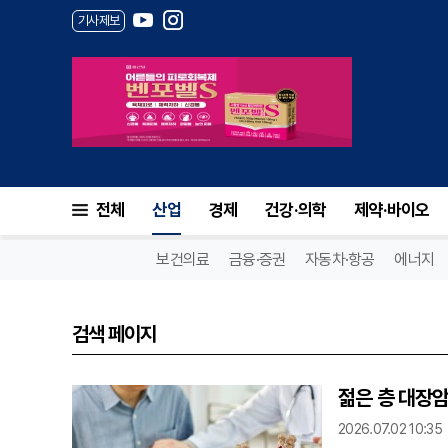
기사제보
전체
산업
경제
건강·의학
제약·바이오
보건의료
금융·증권
자동차·항공
에너지
검색 페이지
젊은 층 대장암
2026.07.02 10:35