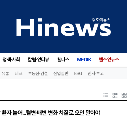
정책·사회
칼럼·인터뷰
웰니스
MEDIK
헬스인뉴스
유통
테크
부동산·건설
산업일반
ESG
인사·부고
 환자 늘어...혈변·배변 변화 치질로 오인 말아야