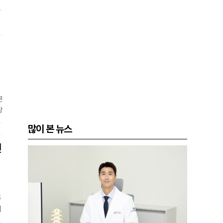
관
,
방
분
상
질
많이 본 뉴스
이
원
면
주
이
주