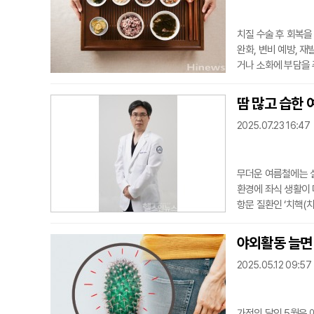
치질 수술 후 회복을
완화, 변비 예방, 
거나 소화에 부담을 
않기 위해 부드러운 유
김치 등이 적합하다.
땀 많고 습한 
수분을 충분히 섭취해
2025.07.23 16:47
무더운 여름철에는 실
환경에 좌식 생활이 
항문 질환인 ‘치핵(
생기는 일종의 정맥류
람으로 항문 주위 체
야외활동 늘면 
기에 무더위로 인한 
2025.05.12 09:57
가정의 달인 5월은 