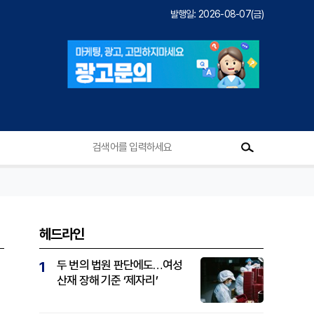
발행일: 2026-08-07(금)
헤드라인
두 번의 법원 판단에도…여성
1
산재 장해 기준 ‘제자리’