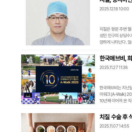
이 구입비(28개 질
2025.12.18 10:00
자도 자격
치질은 항문 주변 혈
성인 인구의 상당수가
양하게 나타난다. 일
은 내치핵과 외치핵으
이다. 반면 외치핵은
한국애브비, 희
지므로 전문적인 진단
2025.11.27 11:38
체
한국애브비는 지난달 
이워크(A-Walk) 
10년째 이어져 온 
고, 누적 걸음수를
총 걸음수는 27백7
치질 수술 후 
련된 기부금은 연합
2025.11.07 14:55
에도 참여할 수