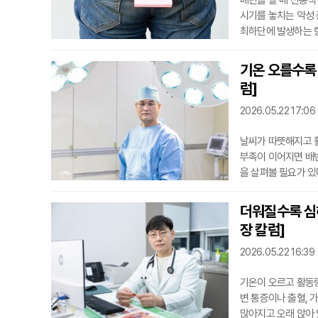
배변을 할 때 선홍색
시기를 놓치는 악성 
최하단에 발생하는 항
증상이 매우 유사해 
법 측면에서 대장암
기온 오를수록 
암 유형으로도 나타
럼]
하면 빈도
2026.05.22 17:06
날씨가 따뜻해지고 활
부족이 이어지면 배변
을 살펴볼 필요가 있
환이다. 초기에는 배
길어지고 변비가 반복
더워질수록 심해
고 가려움이나 따가움
장 칼럼]
불
2026.05.22 16:39
기온이 오르고 활동량
변 통증이나 출혈, 
많아지고 오래 앉아 