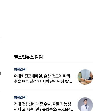
,
질
상
라
헬스인뉴스 칼럼
의학칼럼
에
어깨회전근개파열, 손상 정도에 따라
수술 여부 결정해야 [박근민 원장 칼
기
럼]
의학칼럼
부
거대 전립선비대증 수술, 재발 가능성
까지 고려한다면? 홀렙수술(HoLEP)