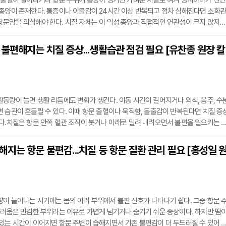
 출혈이 일어나거나 항문 주위에 통증이 생기면 가벼운 치질로 여겨 방치하다가 진단
종양이 존재한다. 통증이나 이물감이 24시간 이상 반복되고 점차 심해진다면 소화
문암을 의심해야 한다. 치질 자체는 이 악성 종양과 직접적인 연관성이 크지 않지만
일반 환자가 스스로 구별하기는 쉽지 않다.항문암은 발생 위치와 세포의 종류, 치료 
이나 직장암과 명확히 구분되는 별개의 질환이다. 질병의 형태는 악성 흑색종이나 선
불편해지는 치질 증상...생활습관 점검 필요 [유찬종 원장 칼
나지만 대다수 사례는 편평상피세포암으로 확인된다. 국내 전체 암 발생 건수와 비교
동량이 늘면 생활 리듬에도 변화가 생긴다. 이동 시간이 길어지거나 외식, 음주, 수
 습관이 흔들릴 수 있다. 이때 항문 출혈이나 묵직함, 돌출감이 반복된다면 치질 증
다.치질은 항문 안쪽 혈관 조직이 붓거나 아래로 밀려 내려오면서 불편을 일으키는 
변 후 휴지에 피가 묻거나 항문이 묵직한 정도로 느껴지기도 한다. 하지만 배변 시간
되면 증상이 점차 뚜렷해질 수 있다.기온이 오르면 땀으로 인해 항문 주변이 습해지
지는 항문 불편감...치질 등 항문 질환 관리 필요 [홍성일 
이 동반되기도 한다. 단순 피부 자극으로 생각하기 쉽지만, 기존 치질 증상과 겹치
이 늘어나는 시기에는 몸의 여러 부위에서 불편 신호가 나타나기 쉽다. 그중 항문 
가려움은 민감한 부위라는 이유로 가볍게 넘기거나 숨기기 쉬운 증상이다. 하지만 땀
있는 시간이 이어지면 항문 주변이 습해지면서 기존 불편감이 더 두드러질 수 있어 