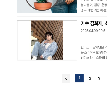
봄나들이, 캠핑, 운
경우 배변 리듬이 흔
가 늘고, 이는 변비
듬이 바뀌고 장시간
가수 김희재,
승엽 가톨릭대학교 
2025.04.09 09:51
될 수
한국소아암재단은 가
을 소아암·백혈병·
선한스타는 스타의 선
노래를 보며 앱 내 
한 누적 기부 금액 
서 단독 콘서트 'HE
1
2
3
에서 포문을 연