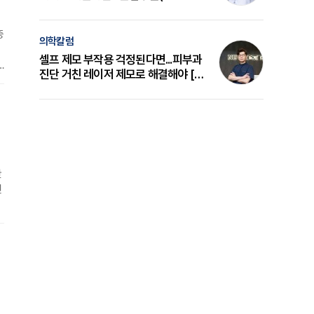
의 원리와 선택 기준 [길건 원장 칼럼]
증
의학칼럼
셀프 제모 부작용 걱정된다면...피부과
진단 거친 레이저 제모로 해결해야 [변
준석 원장 칼럼]
의
한
인
돼
바
여