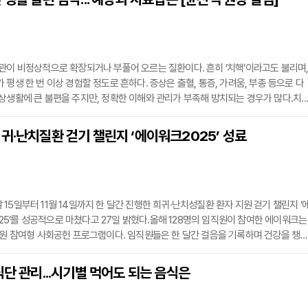
환) 등을 맞춤형으로 제공한다. 특히 의료급여 수급권자와 차상위 본인부담 경감 대상
관이 비정상적으로 확장되거나 부풀어 오르는 질환이다. 흔히 ‘치핵’이라고도 불리며
 평생 한 번 이상 경험할 정도로 흔하다. 증상은 출혈, 통증, 가려움, 부종 등으로 다
상생활에 큰 불편을 주지만, 정확한 이해와 관리가 부족해 방치되는 경우가 많다.치
로 구분된다. 내치핵은 항문 안쪽에 생겨 통증이 상대적으로 적고, 출혈이 주요 증
 항문 바깥쪽에 생기며 통증과 부종이 뚜렷하다. 증상과 위치에 따라 치료 방법이 달
귀·난치질환 걷기 챌린지 ‘에이워크2025’ 성료
이 필수다.원인은 복합적이다. 변비나 장시간 앉아 있는 습관, 임신과 출산, 과도한
15일부터 11월 14일까지 한 달간 진행한 희귀·난치성질환 환자 지원 걷기 챌린지 ‘
2025’를 성공적으로 마쳤다고 27일 밝혔다.올해 128명의 임직원이 참여한 에이워크는
직원 참여형 사회공헌 프로그램이다. 임직원들은 한 달간 걸음을 기록하며 건강을 챙
 기부금으로 전환해 (사)한국희귀·난치성질환연합회에 후원한다.올해 참가자들이 모은
9만7442걸음으로, 목표치 5백만걸음의 약 556%를 달성했다. 목표 달성에 따라 마
식단 관리...시기별 먹어도 되는 음식은
회에 전달될 예정이다.안과사업부 조문식 팀장은 “바쁜 일상 속 건강을 챙기면서 기