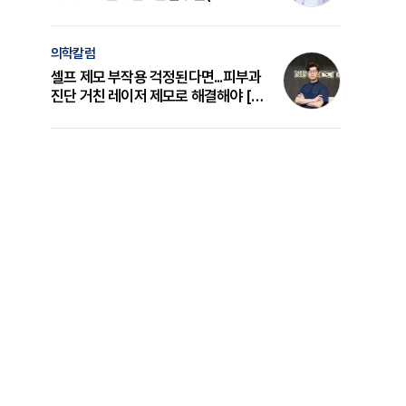
의 원리와 선택 기준 [길건 원장 칼럼]
의학칼럼
셀프 제모 부작용 걱정된다면...피부과
진단 거친 레이저 제모로 해결해야 [변
준석 원장 칼럼]