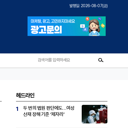
발행일: 2026-08-07(금)
헤드라인
두 번의 법원 판단에도…여성
1
산재 장해 기준 ‘제자리’