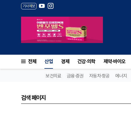
기사제보
전체
산업
경제
건강·의학
제약·바이오
보건의료
금융·증권
자동차·항공
에너지
검색 페이지