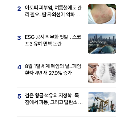
아토피 피부염, 여름철에도 관
2
리 필요...땀·자외선이 악화 요
인
ESG 공시 의무화 첫발…스코
3
프3 유예·면책 논란
8월 1일 세계 폐암의 날...폐암
4
환자 4년 새 27.9% 증가
검은 황금 석유의 지정학...독
5
점에서 파동, 그리고 탈탄소 패
권까지