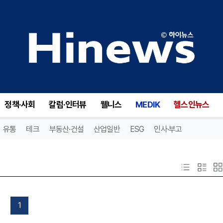
정책·사회
칼럼·인터뷰
웰니스
MEDIK
헬스인뉴스
유통
테크
부동산·건설
산업일반
ESG
인사·부고
1