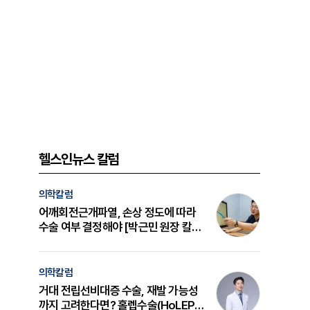
헬스인뉴스 칼럼
의학칼럼
어깨회전근개파열, 손상 정도에 따라
수술 여부 결정해야 [박근민 원장 칼
럼]
의학칼럼
거대 전립선비대증 수술, 재발 가능성
까지 고려한다면? 홀렙수술(HoLEP)