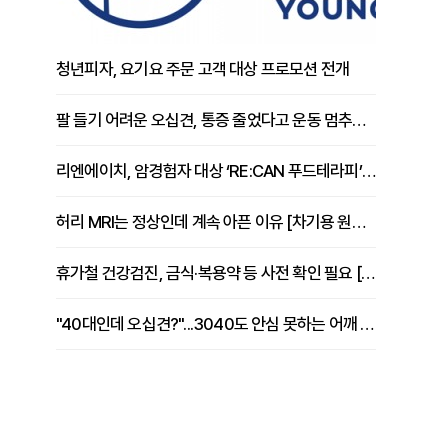
청년피자, 요기요 주문 고객 대상 프로모션 전개
팔 들기 어려운 오십견, 통증 줄었다고 운동 멈추면 안 되는 이유 [이병욱 원장 칼럼]
리엔에이치, 암경험자 대상 ‘RE:CAN 푸드테라피’ 운영
허리 MRI는 정상인데 계속 아픈 이유 [차기용 원장 칼럼]
휴가철 건강검진, 금식·복용약 등 사전 확인 필요 [정도감 원장 칼럼]
"40대인데 오십견?"...3040도 안심 못하는 어깨 유착성 관절낭염