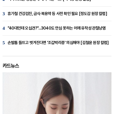
3
휴가철 건강검진, 금식·복용약 등 사전 확인 필요 [정도감 원장 칼럼]
4
"40대인데 오십견?"...3040도 안심 못하는 어깨 유착성 관절낭염
5
손발톱 들뜨고 벗겨진다면 '조갑박리증' 의심해야 [김철윤 원장 칼럼]
카드뉴스