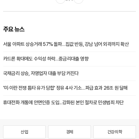
주요 뉴스
서울 아파트 상승거래 57% 돌파…집값 반등, 강남 넘어 외곽까지 확산
카드론 확대에도 수익성 하락…중금리대출 영향
국채금리 상승, 자영업자 대출 부담 커진다
'미·이란 전쟁 틈타 유가 담합' 정유 4사 기소…파급 효과 26조 원 달해
휴대전화 개통에 안면인증 도입...강화된 본인 절차로 민생범죄 차단
산업
경제
건강·의학