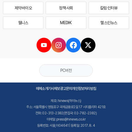
제약·바이오
정책·사회
칼럼·인터뷰
웰니스
MEDI·K
헬스인뉴스
PC버전
매체소개
기사제보
광고문의
개인정보처리방침
제호: hinews(하이뉴스)
주소: 서울특별시 영등포구 국제금융로2길 17 시티플라자 421호
전화: 02-313-2382(편집국: 02-782-2382)
이메일: press@hinews.co.kr
등록번호: 서울,아04641 | 등록일: 2017. 8. 4