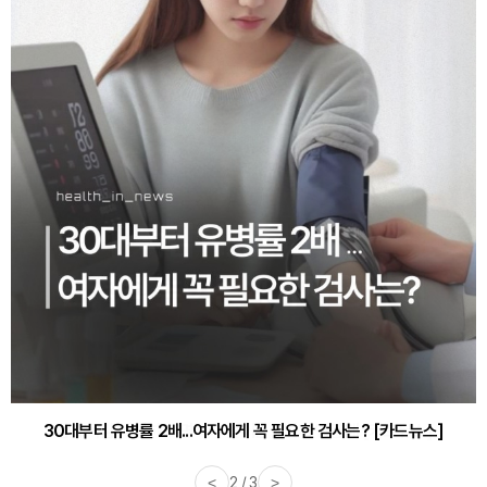
30대부터 유병률 2배...여자에게 꼭 필요한 검사는? [카드뉴스]
감기·독감 예방하고 면역력 높이는 4가지 영양제 [카드뉴스]
<
2 / 3
>