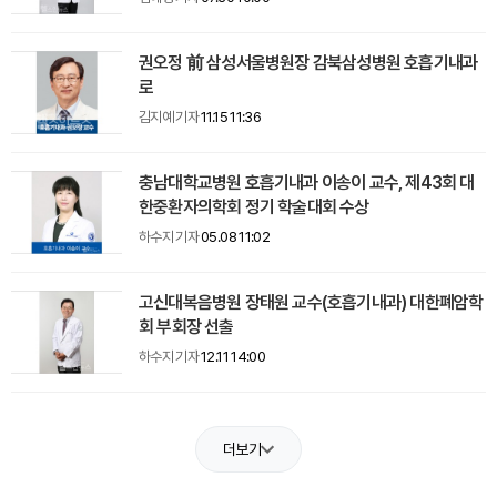
권오정 前 삼성서울병원장 감북삼성병원 호흡기내과
로
김지예 기자
11.15 11:36
충남대학교병원 호흡기내과 이송이 교수, 제43회 대
한중환자의학회 정기 학술대회 수상
하수지 기자
05.08 11:02
고신대복음병원 장태원 교수(호흡기내과) 대한폐암학
회 부회장 선출
하수지 기자
12.11 14:00
더보기