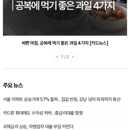
30대부터 유병률 2배...여자에게 꼭 필요한 검사는? [카드뉴스]
바쁜 아침, 공복에 먹기 좋은 과일 4가지 [카드뉴스]
<
1 / 3
>
주요 뉴스
서울 아파트 상승거래 57% 돌파…집값 반등, 강남 넘어 외곽까지 확산
카드론 확대에도 수익성 하락…중금리대출 영향
국채금리 상승, 자영업자 대출 부담 커진다