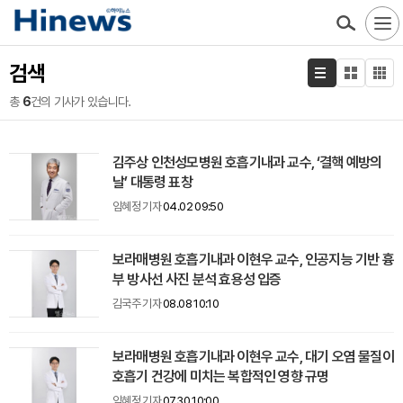
검색
총
6
건의 기사가 있습니다.
김주상 인천성모병원 호흡기내과 교수, ‘결핵 예방의
날’ 대통령 표창
임혜정 기자
04.02 09:50
보라매병원 호흡기내과 이현우 교수, 인공지능 기반 흉
부 방사선 사진 분석 효용성 입증
김국주 기자
08.08 10:10
보라매병원 호흡기내과 이현우 교수, 대기 오염 물질이
호흡기 건강에 미치는 복합적인 영향 규명
임혜정 기자
07.30 10:00