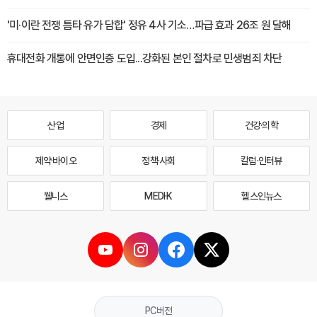
'미·이란 전쟁 틈타 유가 담합' 정유 4사 기소…파급 효과 26조 원 달해
휴대전화 개통에 안면인증 도입...강화된 본인 절차로 민생범죄 차단
산업
경제
건강·의학
제약·바이오
정책·사회
칼럼·인터뷰
웰니스
MEDI·K
헬스인뉴스
PC버전