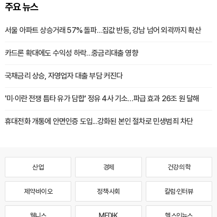
주요 뉴스
서울 아파트 상승거래 57% 돌파…집값 반등, 강남 넘어 외곽까지 확산
카드론 확대에도 수익성 하락…중금리대출 영향
국채금리 상승, 자영업자 대출 부담 커진다
'미·이란 전쟁 틈타 유가 담합' 정유 4사 기소…파급 효과 26조 원 달해
휴대전화 개통에 안면인증 도입...강화된 본인 절차로 민생범죄 차단
산업
경제
건강·의학
제약·바이오
정책·사회
칼럼·인터뷰
웰니스
MEDI·K
헬스인뉴스