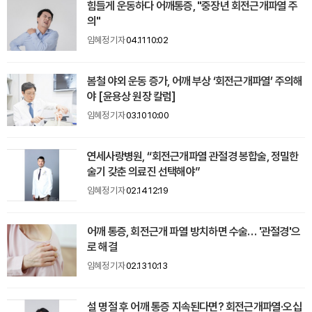
힘들게 운동하다 어깨통증, "중장년 회전근개파열 주
의"
임혜정 기자
04.11 10:02
봄철 야외 운동 증가, 어깨 부상 ‘회전근개파열’ 주의해
야 [윤용상 원장 칼럼]
임혜정 기자
03.10 10:00
연세사랑병원, “회전근개파열 관절경 봉합술, 정밀한
술기 갖춘 의료진 선택해야”
임혜정 기자
02.14 12:19
어깨 통증, 회전근개 파열 방치하면 수술… '관절경'으
로 해결
임혜정 기자
02.13 10:13
설 명절 후 어깨 통증 지속된다면? 회전근개파열·오십