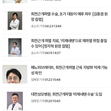
회전근개파열 수술, 초기 대응이 예후 좌우 [김홍겸 원
장 칼럼]
송소라 기자
04.23 13:46
회전근개 파열 치료, ‘리제네텐’으로 재파열 위험 줄일
수 있어 [정지혁 원장 칼럼]
송소라 기자
04.15 14:37
페노피브레이트, 회전근개파열 근육 지방화 억제 가능
성 확인
임혜정 기자
01.22 10:48
대전성모병원, 회전근개파열 ‘리제네텐 수술’ 도입
임혜정 기자
01.20 10:40