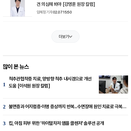
견 의심해 봐야 [강영훈 원장 칼럼]
임혜정 기자
02.07 15:50
더보기
많이 본 뉴스
척추관협착증 치료, 양방향 척추 내시경으로 개선
1
도움 [이석원 원장 칼럼]
2
불면증과 어지럼증·이명 증상까지 반복...수면장애 원인 치료로 극복해야
3
킵, 아침 피부 위한 '하이알차저 앰플 클렌저' 솔루션 공개