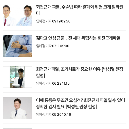
회전근개 파열, 수술법 따라 결과와 위험 크게 달라진
다
임혜정 기자
09.19 09:56
젊다고 안심 금물... 전 세대 위협하는 회전근개파열
임혜정 기자
07.11 09:00
회전근개파열, 조기치료가 중요한 이유 [박성렬 원장
칼럼]
임혜정 기자
06.23 11:15
어깨 통증은 무조건 오십견? 회전근개 파열일 수 있어
정확한 검사 필요 [박성필 원장 칼럼]
임혜정 기자
05.20 10:46