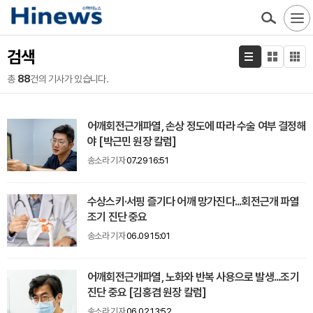
검색
총
88
건의 기사가 있습니다.
어깨회전근개파열, 손상 정도에 따라 수술 여부 결정해
야 [박근민 원장 칼럼]
송소라 기자
07.29 16:51
수상스키·서핑 즐기다 어깨 망가진다...회전근개 파열
조기 진단 중요
송소라 기자
06.09 15:01
어깨회전근개파열, 노화와 반복 사용으로 발생...조기
진단 중요 [김홍겸 원장 칼럼]
송소라 기자
06.02 13:52