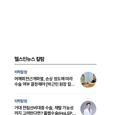
헬스인뉴스 칼럼
의학칼럼
어깨회전근개파열, 손상 정도에 따라
수술 여부 결정해야 [박근민 원장 칼
럼]
의학칼럼
거대 전립선비대증 수술, 재발 가능성
까지 고려한다면? 홀렙수술(HoLEP)