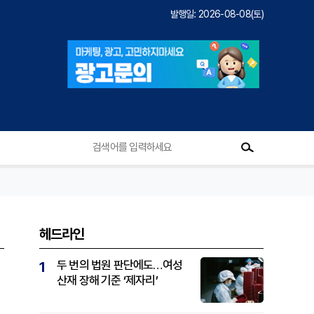
발행일: 2026-08-08(토)
헤드라인
두 번의 법원 판단에도…여성
1
산재 장해 기준 ‘제자리’