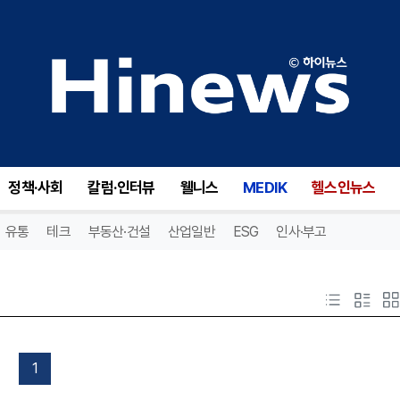
정책·사회
칼럼·인터뷰
웰니스
MEDIK
헬스인뉴스
유통
테크
부동산·건설
산업일반
ESG
인사·부고
1