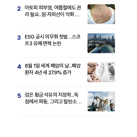
아토피 피부염, 여름철에도 관
2
리 필요...땀·자외선이 악화 요
인
ESG 공시 의무화 첫발…스코
3
프3 유예·면책 논란
8월 1일 세계 폐암의 날...폐암
4
환자 4년 새 27.9% 증가
검은 황금 석유의 지정학...독
5
점에서 파동, 그리고 탈탄소 패
권까지