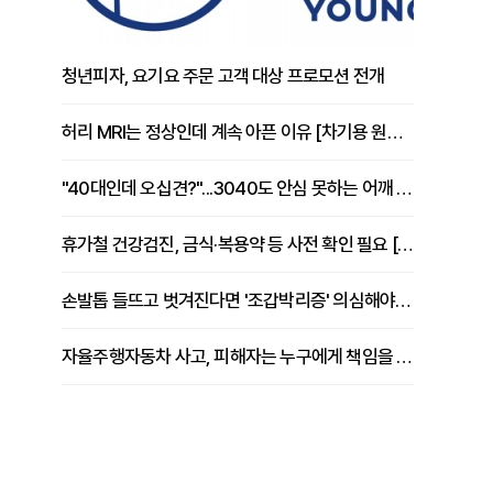
청년피자, 요기요 주문 고객 대상 프로모션 전개
허리 MRI는 정상인데 계속 아픈 이유 [차기용 원장 칼럼]
"40대인데 오십견?"...3040도 안심 못하는 어깨 유착성 관절낭염
휴가철 건강검진, 금식·복용약 등 사전 확인 필요 [정도감 원장 칼럼]
손발톱 들뜨고 벗겨진다면 '조갑박리증' 의심해야 [김철윤 원장 칼럼]
자율주행자동차 사고, 피해자는 누구에게 책임을 물을 수 있을까