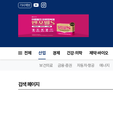
기사제보
전체
산업
경제
건강·의학
제약·바이오
보건의료
금융·증권
자동차·항공
에너지
검색 페이지