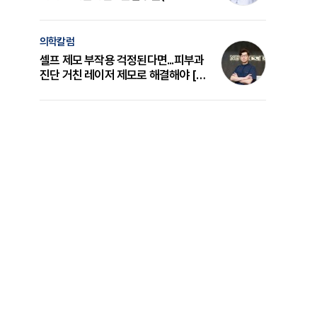
의 원리와 선택 기준 [길건 원장 칼럼]
의학칼럼
셀프 제모 부작용 걱정된다면...피부과
진단 거친 레이저 제모로 해결해야 [변
준석 원장 칼럼]