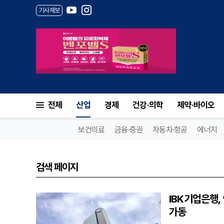
기사제보
전체
산업
경제
건강·의학
제약·바이오
보건의료
금융·증권
자동차·항공
에너지
검색 페이지
IBK기업은행, 
가동