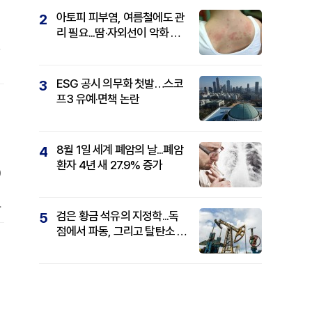
아토피 피부염, 여름철에도 관
2
리 필요...땀·자외선이 악화 요
최
인
가
ESG 공시 의무화 첫발…스코
3
갖
프3 유예·면책 논란
8월 1일 세계 폐암의 날...폐암
4
환자 4년 새 27.9% 증가
0
육
검은 황금 석유의 지정학...독
5
점에서 파동, 그리고 탈탄소 패
권까지
범