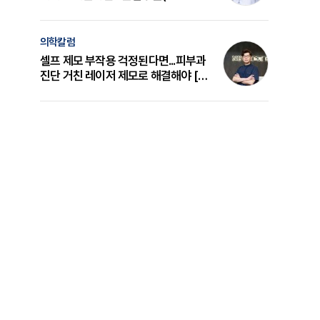
의 원리와 선택 기준 [길건 원장 칼럼]
의학칼럼
셀프 제모 부작용 걱정된다면...피부과
진단 거친 레이저 제모로 해결해야 [변
준석 원장 칼럼]