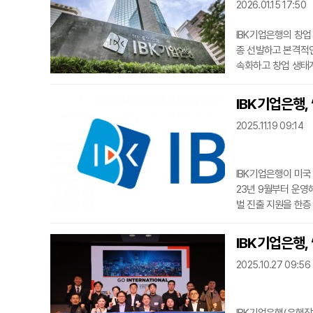
2026.01.15 17:50
IBK기업은행의 창업 
종 선발하고 본격적인
속화하고 창업 생태
기술을 보유한 다양한
기술, 음식물 폐기물
IBK기업은행,
춘 기업들이 대거 포
2025.11.19 09:14
시할 계획
IBK기업은행이 미국
23년 9월부터 운영
벌 진출 지원을 한층
성·졸업기업이 현지에
원 허브 역할을 수
IBK기업은행,
회 정무위원회 여당 
2025.10.27 09:56
을 함께