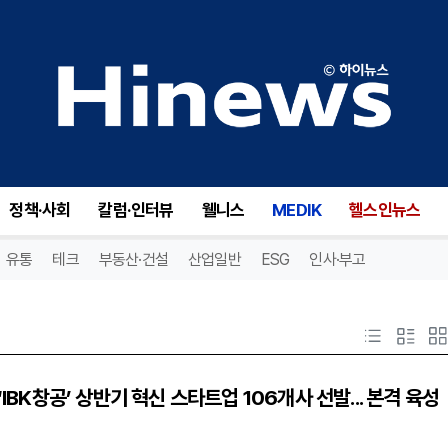
정책·사회
칼럼·인터뷰
웰니스
MEDIK
헬스인뉴스
유통
테크
부동산·건설
산업일반
ESG
인사·부고
‘IBK창공’ 상반기 혁신 스타트업 106개사 선발... 본격 육성