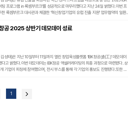
 김성태)은 유럽 진출을 희망하는 혁신·벤처 스타트업을 대상으로 운영한 ‘2025 IBK
팅 프로그램 in 룩셈부르크’를 성공적으로 마무리했다고 지난 24일 밝혔다.이번 프
주한 룩셈부르크 대사관과 체결한 ‘혁신창업기업의 유럽 진출 지원’ 업무협약의 일환
업의 투자 유치와 현지 사업화를 위한 네트워크 구축 등 유럽 시장 진출을 지원하는 
은행은 지난 8월 오토모빌리티, 사이버보안, AI 등 분야에서 12개 기업(갓테크, 모빌
K창공 2025 상반기 데모데이 성료
 뷰전, 아이디어스투실리콘, 애드, 에이유, 이엠시티, 이플로우, 케이앤어스, 퓨잇, 필
 김성태)은 지난 10일부터 11일까지 열린 창업육성플랫폼 ‘IBK창공(創工)’ 데모데이
다고 밝혔다.이번 데모데이는 IBK창공 액셀러레이팅의 최종 과정으로 마련됐다. 상
6개 기업이 피칭에 참여했으며, 전시 부스를 통해 각 기업의 홍보도 진행됐다.또한 오
램을 운영해 대·중견기업과 협업 가능한 기업을 매칭하여 시장 검증 및 협업 기회를
처캐피탈리스트와의 1:1 투자 상담회를 통해 기업들이 투자유치 전략을 수립하는 시
 기업은행은 지난 10일 주한 룩셈부르크 대사관(대사 자크 플리스)과 함께 IBK창공 
1