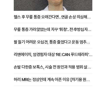
헬스 후 무릎 통증 오래간다면...연골 손상 의심해야 [김상범 원장 칼럼]
무릎 통증 가라앉았는데 자꾸 '휘청'...전·후방십자인대 파열 확인해야 [곽우경 원장 칼럼]
팔 들기 어려운 오십견, 통증 줄었다고 운동 멈추면 안 되는 이유 [이병욱 원장 칼럼]
리엔에이치, 암경험자 대상 ‘RE:CAN 푸드테라피’ 운영
손발 다한증 보톡스, 시술 전 원인과 적용 범위 살펴야 [강윤일 원장 칼럼]
허리 MRI는 정상인데 계속 아픈 이유 [차기용 원장 칼럼]