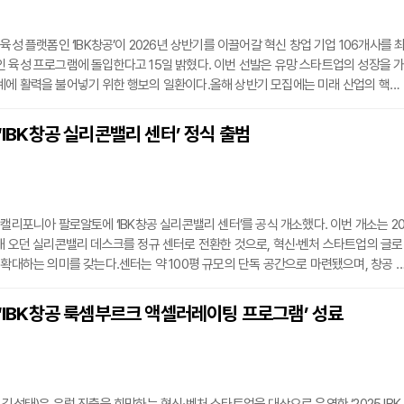
육성 플랫폼인 ‘IBK창공’이 2026년 상반기를 이끌어갈 혁신 창업 기업 106개사를 
 육성 프로그램에 돌입한다고 15일 밝혔다. 이번 선발은 유망 스타트업의 성장을 
계에 활력을 불어넣기 위한 행보의 일환이다.올해 상반기 모집에는 미래 산업의 핵심
 혁신 기업들이 이름을 올렸다. 주요 선발 분야로는 우주항공 분야의 레이저빔 용접
을 활용한 항공유 원료 전환 기술, 드론 재밍(전자방해) 기술 등 독보적인 기술력을 
 ‘IBK창공 실리콘밸리 센터’ 정식 출범
함되어 눈길을 끌었다.기업은행은 오는 5월까지 전문가 그룹을 통한 정밀 진단을 실
 캘리포니아 팔로알토에 ‘IBK창공 실리콘밸리 센터’를 공식 개소했다. 이번 개소는 2
해 오던 실리콘밸리 데스크를 정규 센터로 전환한 것으로, 혁신·벤처 스타트업의 글로
 확대하는 의미를 갖는다.센터는 약 100평 규모의 단독 공간으로 마련됐으며, 창공 
서 투자유치 IR, 글로벌 파트너사 미팅, 기관 네트워킹 등에 활용할 수 있는 해외 지
행할 예정이다.개소식에는 김성태 은행장을 비롯해 임정택 주샌프란시스코 총영사, 국
 ‘IBK창공 룩셈부르크 액셀러레이팅 프로그램’ 성료
간사 강준현 더불어민주당 의원, 야당 간사 강민국 국민의힘 의원이 참석해 센터 출