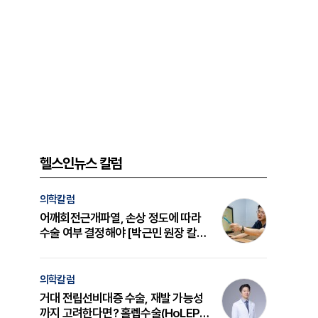
헬스인뉴스 칼럼
의학칼럼
어깨회전근개파열, 손상 정도에 따라
수술 여부 결정해야 [박근민 원장 칼
럼]
의학칼럼
거대 전립선비대증 수술, 재발 가능성
까지 고려한다면? 홀렙수술(HoLEP)