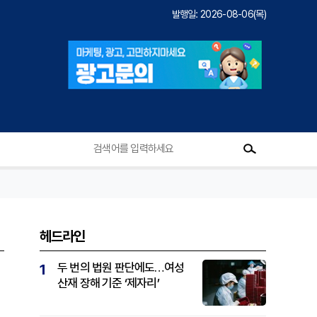
발행일: 2026-08-06(목)
헤드라인
두 번의 법원 판단에도…여성
1
산재 장해 기준 ‘제자리’