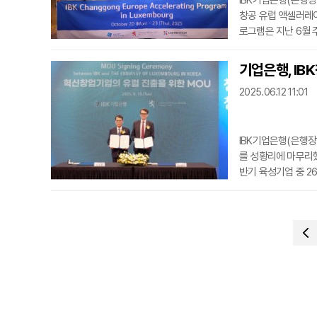
IBK기업은행(은행장
창공 유럽 액셀러레이
로그램은 지난 6월 
로 추진됐다. 혁신기
을 목표로 했다.기업
기업은행, IB
위더스, 배터플라이,
2025.06.12 11:01
드로)
IBK기업은행(은행장
를 성황리에 마무리했
반기 육성기업 중 2
픈이노베이션 프로그
제공했다. 아울러 벤
간도 마련됐다.한편,
신창업기업들