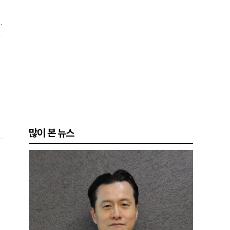
으
것
많이 본 뉴스
혁