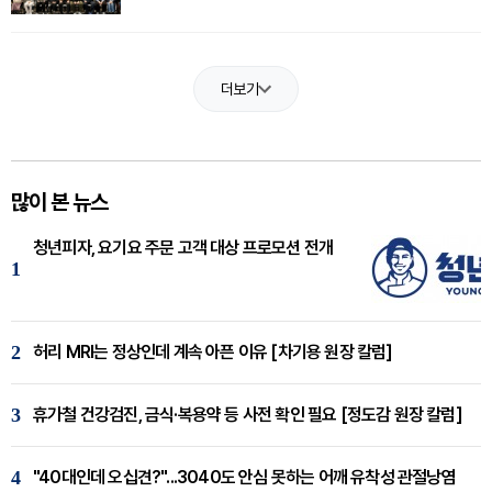
더보기
많이 본 뉴스
청년피자, 요기요 주문 고객 대상 프로모션 전개
1
2
허리 MRI는 정상인데 계속 아픈 이유 [차기용 원장 칼럼]
3
휴가철 건강검진, 금식·복용약 등 사전 확인 필요 [정도감 원장 칼럼]
4
"40대인데 오십견?"...3040도 안심 못하는 어깨 유착성 관절낭염