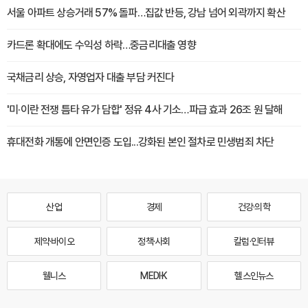
서울 아파트 상승거래 57% 돌파…집값 반등, 강남 넘어 외곽까지 확산
카드론 확대에도 수익성 하락…중금리대출 영향
국채금리 상승, 자영업자 대출 부담 커진다
'미·이란 전쟁 틈타 유가 담합' 정유 4사 기소…파급 효과 26조 원 달해
휴대전화 개통에 안면인증 도입...강화된 본인 절차로 민생범죄 차단
산업
경제
건강·의학
제약·바이오
정책·사회
칼럼·인터뷰
웰니스
MEDI·K
헬스인뉴스