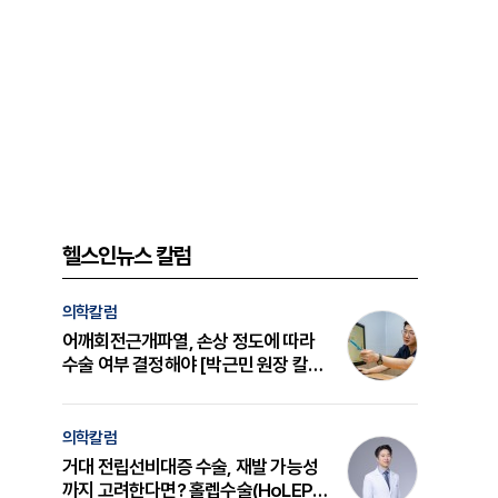
헬스인뉴스 칼럼
의학칼럼
어깨회전근개파열, 손상 정도에 따라
수술 여부 결정해야 [박근민 원장 칼
럼]
의학칼럼
거대 전립선비대증 수술, 재발 가능성
까지 고려한다면? 홀렙수술(HoLEP)