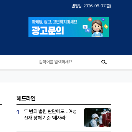
발행일: 2026-08-07(금)
헤드라인
두 번의 법원 판단에도…여성
1
산재 장해 기준 ‘제자리’