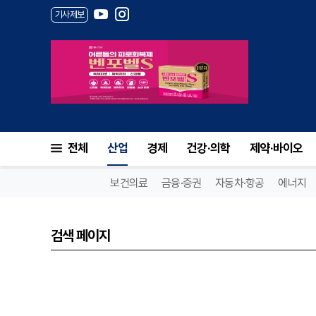
기사제보
전체
산업
경제
건강·의학
제약·바이오
보건의료
금융·증권
자동차·항공
에너지
검색 페이지