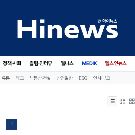
정책·사회
칼럼·인터뷰
웰니스
MEDIK
헬스인뉴스
유통
테크
부동산·건설
산업일반
ESG
인사·부고
1