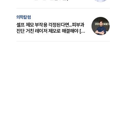
의 원리와 선택 기준 [길건 원장 칼럼]
의학칼럼
셀프 제모 부작용 걱정된다면...피부과
진단 거친 레이저 제모로 해결해야 [변
준석 원장 칼럼]