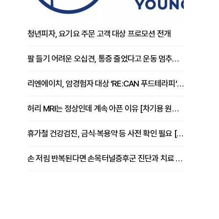
청년피자, 요기요 주문 고객 대상 프로모션 전개
팔 들기 어려운 오십견, 통증 줄었다고 운동 멈추면 안 되는 이유 [이병욱 원장 칼럼]
리엔에이치, 암경험자 대상 ‘RE:CAN 푸드테라피’ 운영
허리 MRI는 정상인데 계속 아픈 이유 [차기용 원장 칼럼]
휴가철 건강검진, 금식·복용약 등 사전 확인 필요 [정도감 원장 칼럼]
손 저림 반복된다면 손목터널증후군 진단과 치료 시기 살펴야 [김동현 원장 칼럼]