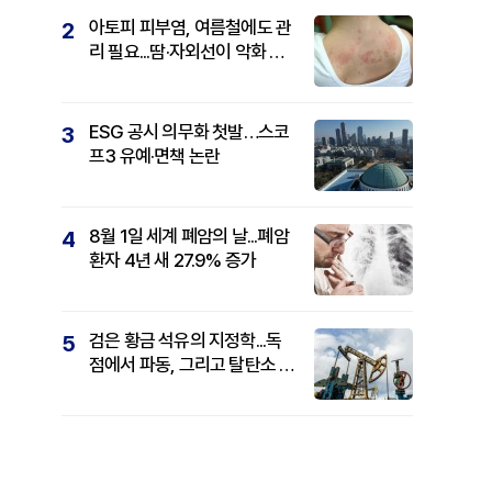
아토피 피부염, 여름철에도 관
2
리 필요...땀·자외선이 악화 요
인
ESG 공시 의무화 첫발…스코
3
프3 유예·면책 논란
8월 1일 세계 폐암의 날...폐암
4
환자 4년 새 27.9% 증가
검은 황금 석유의 지정학...독
5
점에서 파동, 그리고 탈탄소 패
권까지