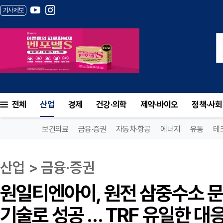
기사제보
전체
산업
경제
건강·의학
제약·바이오
정책·사회
보건의료
금융·증권
자동차·항공
에너지
유통
테
산업 > 금융·증권
원일티엔아이, 원전 삼중수소 문
기술로 성공 … TRF 유일한 대