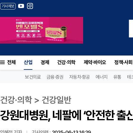
기사제보
강원대병원, 네팔에 ‘안전한 출산’ 모델 전
전체
산업
경제
건강·의학
제약·바이오
정책·사회
보건의료
금융·증권
자동차·항공
에너지
유통
테
건강·의학 > 건강일반
강원대병원, 네팔에 ‘안전한 출산
임혜정 기자
기사입력 :
2025-06-13 16:29