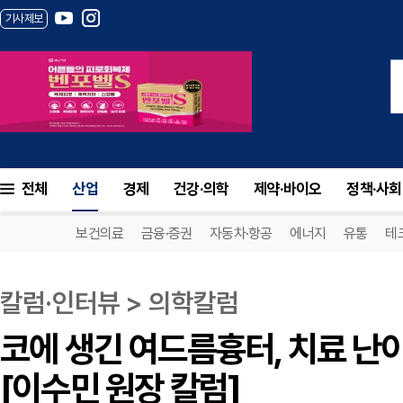
기사제보
전체
산업
경제
건강·의학
제약·바이오
정책·사회
보건의료
금융·증권
자동차·항공
에너지
유통
테
칼럼·인터뷰 > 의학칼럼
코에 생긴 여드름흉터, 치료 난
[이수민 원장 칼럼]