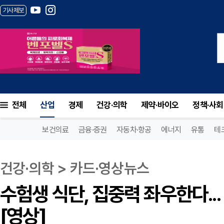
기사제보
수험생 식단, 집중력 좌우한다... 주의할 음
전체
산업
경제
건강·의학
제약·바이오
정책·사회
보건의료
금융·증권
자동차·항공
에너지
유통
테
건강·의학 > 카드·영상뉴스
수험생 식단, 집중력 좌우한다..
[영상]