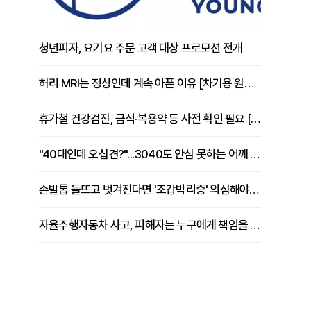
청년피자, 요기요 주문 고객 대상 프로모션 전개
허리 MRI는 정상인데 계속 아픈 이유 [차기용 원장 칼럼]
휴가철 건강검진, 금식·복용약 등 사전 확인 필요 [정도감 원장 칼럼]
"40대인데 오십견?"...3040도 안심 못하는 어깨 유착성 관절낭염
손발톱 들뜨고 벗겨진다면 '조갑박리증' 의심해야 [김철윤 원장 칼럼]
자율주행자동차 사고, 피해자는 누구에게 책임을 물을 수 있을까