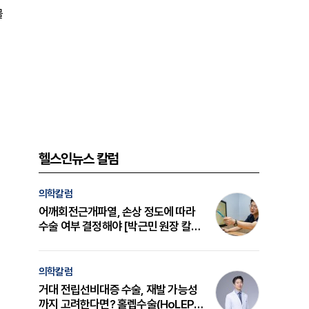
물
헬스인뉴스 칼럼
의학칼럼
어깨회전근개파열, 손상 정도에 따라
수술 여부 결정해야 [박근민 원장 칼
럼]
의학칼럼
거대 전립선비대증 수술, 재발 가능성
까지 고려한다면? 홀렙수술(HoLEP)