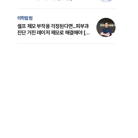
의 원리와 선택 기준 [길건 원장 칼럼]
의학칼럼
셀프 제모 부작용 걱정된다면...피부과
진단 거친 레이저 제모로 해결해야 [변
준석 원장 칼럼]