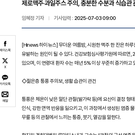
제로맥주·과일주스 주의, 충분한 수분과 식습관 
임혜정 기자
기사입력 :
2025-07-03 09:00
[Hinews 하이뉴스] 무더운 여름밤, 시원한 맥주 한 잔은
페이스북
유발하는 원인이 될 수 있다. 건강보험심사평가원에 따르면, 20
있으며, 이 연령대 환자 수는 매년 5% 이상 꾸준히 증가하고 
X
◇젊은층 통풍 주의보, 생활 습관이 관건
카카오톡
통풍은 체온이 낮은 말단 관절(발가락 등)에 요산이 결정 형
메일
인식, 강한 면역 반응을 일으키고, 이 과정에서 생성된 염증 
무릎 등의 관절에서 느끼는 통증, 붓기, 열감을 말한다.