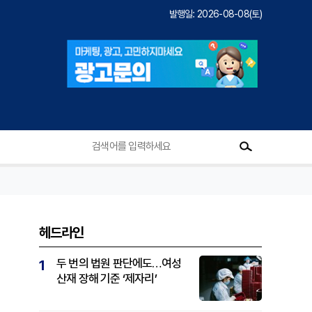
발행일: 2026-08-08(토)
헤드라인
두 번의 법원 판단에도…여성
1
산재 장해 기준 ‘제자리’