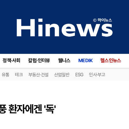
 환자에겐 '독'
정책·사회
칼럼·인터뷰
웰니스
MEDIK
헬스인뉴스
유통
테크
부동산·건설
산업일반
ESG
인사·부고
 환자에겐 '독'