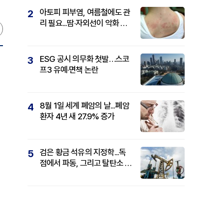
아토피 피부염, 여름철에도 관
2
리 필요...땀·자외선이 악화 요
인
ESG 공시 의무화 첫발…스코
3
프3 유예·면책 논란
8월 1일 세계 폐암의 날...폐암
4
환자 4년 새 27.9% 증가
검은 황금 석유의 지정학...독
5
점에서 파동, 그리고 탈탄소 패
권까지