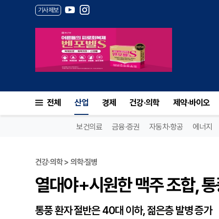
기사제보
열대야+시원한 맥주 조합, 통풍
전체
산업
경제
건강·의학
제약·바이오
보건의료
금융·증권
자동차·항공
에너지
건강·의학 > 의학·질병
열대야+시원한 맥주 조합, 통풍
통풍 환자 절반은 40대 이하, 젊은층 발병 증가