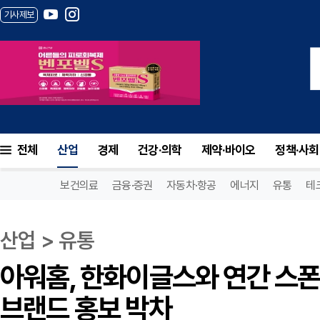
기사제보
전체
산업
경제
건강·의학
제약·바이오
정책·사회
보건의료
금융·증권
자동차·항공
에너지
유통
테
산업 > 유통
아워홈, 한화이글스와 연간 스폰
브랜드 홍보 박차