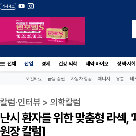
기사제보
난시 환자를 위한 맞춤형 라섹, '퍼스널 아
전체
산업
경제
건강·의학
제약·바이오
정책·사회
보건의료
금융·증권
자동차·항공
에너지
유통
테
칼럼·인터뷰 > 의학칼럼
난시 환자를 위한 맞춤형 라섹, 
원장 칼럼]