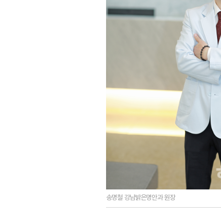
송명철 강남밝은명안과 원장