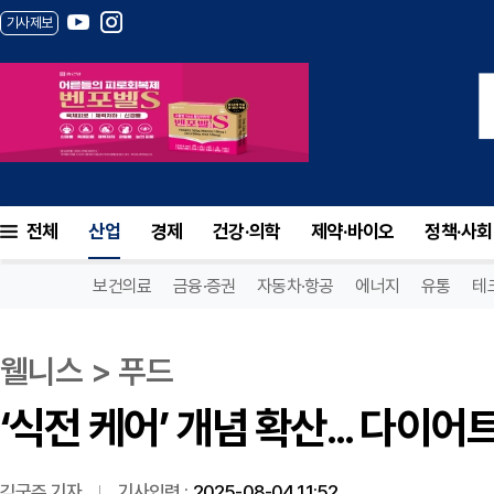
기사제보
‘식전 케어’ 개념 확산... 다이어트 방식 
전체
산업
경제
건강·의학
제약·바이오
정책·사회
보건의료
금융·증권
자동차·항공
에너지
유통
테
웰니스 > 푸드
‘식전 케어’ 개념 확산... 다이
김국주 기자
기사입력 :
2025-08-04 11:52