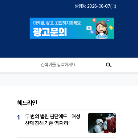
발행일: 2026-08-07(금)
헤드라인
두 번의 법원 판단에도…여성
1
산재 장해 기준 ‘제자리’