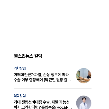
헬스인뉴스 칼럼
의학칼럼
어깨회전근개파열, 손상 정도에 따라
수술 여부 결정해야 [박근민 원장 칼
럼]
의학칼럼
거대 전립선비대증 수술, 재발 가능성
까지 고려한다면? 홀렙수술(HoLEP)