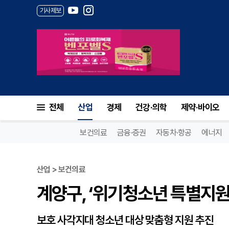
기사제보
계양구, ‘위기청소년 특별지원사
전체
산업
경제
건강·의학
제약·바이오
보건의료
금융·증권
자동차·항공
에너지
산업 > 보건의료
계양구, ‘위기청소년 특별지원
보호 사각지대 청소년 대상 맞춤형 지원 추진