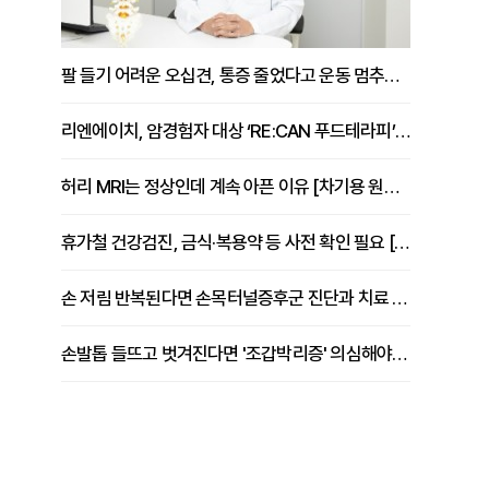
팔 들기 어려운 오십견, 통증 줄었다고 운동 멈추면 안 되는 이유 [이병욱 원장 칼럼]
리엔에이치, 암경험자 대상 ‘RE:CAN 푸드테라피’ 운영
허리 MRI는 정상인데 계속 아픈 이유 [차기용 원장 칼럼]
휴가철 건강검진, 금식·복용약 등 사전 확인 필요 [정도감 원장 칼럼]
손 저림 반복된다면 손목터널증후군 진단과 치료 시기 살펴야 [김동현 원장 칼럼]
손발톱 들뜨고 벗겨진다면 '조갑박리증' 의심해야 [김철윤 원장 칼럼]