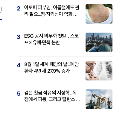
아토피 피부염, 여름철에도 관
2
리 필요...땀·자외선이 악화 요
인
ESG 공시 의무화 첫발…스코
3
프3 유예·면책 논란
8월 1일 세계 폐암의 날...폐암
4
환자 4년 새 27.9% 증가
검은 황금 석유의 지정학...독
5
점에서 파동, 그리고 탈탄소 패
권까지