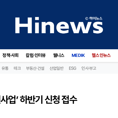
업’ 하반기 신청 접수
정책·사회
칼럼·인터뷰
웰니스
MEDIK
헬스인뉴스
유통
테크
부동산·건설
산업일반
ESG
인사·부고
사업’ 하반기 신청 접수