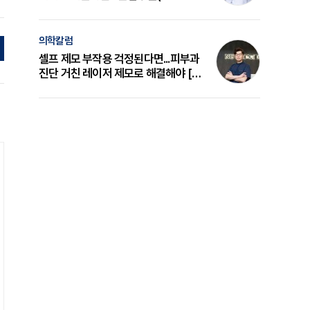
의 원리와 선택 기준 [길건 원장 칼럼]
의학칼럼
셀프 제모 부작용 걱정된다면...피부과
진단 거친 레이저 제모로 해결해야 [변
준석 원장 칼럼]