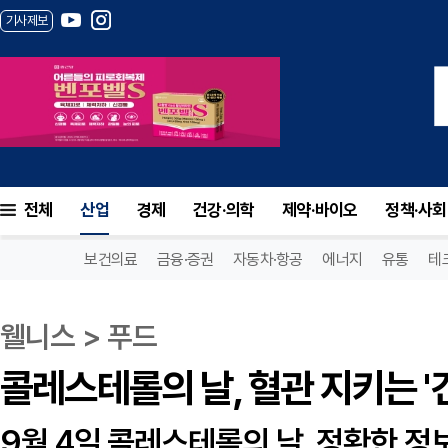
기사제보
콜레스테롤의 날, 혈관 지키는 '건강한 식
전체
산업
경제
건강·의학
제약·바이오
정책·사회
보건의료
금융·증권
자동차·항공
에너지
유통
테
웰니스 > 푸드
콜레스테롤의 날, 혈관 지키는 '
9월 4일 콜레스테롤의 날, 정확한 정