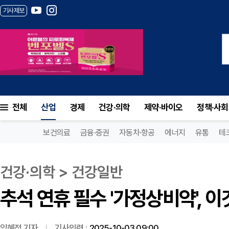
기사제보
추석 연휴 필수 '가정상비약', 이것만은 꼭
전체
산업
경제
건강·의학
제약·바이오
정책·사회
보건의료
금융·증권
자동차·항공
에너지
유통
테
건강·의학 > 건강일반
추석 연휴 필수 '가정상비약', 
임혜정 기자
기사입력 :
2025-10-03 09:00