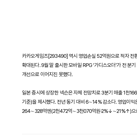
카카오게임즈[293490] 역시 영업손실 52억원으로 적자 전환
확대된다. 9월 말 출시한 모바일 RPG ‘가디스오더’가 전 분
개선으로 이어지진 못했다.
일본 증시에 상장한 넥슨은 자체 전망치로 3분기 매출 1천166억
기준)을 제시했다. 전년 동기 대비 6∼14% 감소다. 영업이익은
264∼328억엔(2천472억∼3천070억원·2%↓∼21%↑)으