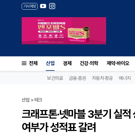
기사제보
전체
산업
경제
건강·의학
제약·바이오
보건의료
금융·증권
자동차·항공
에너지
산업 > 테크
크래프톤·넷마블 3분기 실적 상
여부가 성적표 갈려