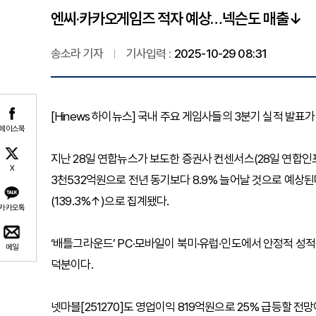
엔씨·카카오게임즈 적자 예상…넥슨도 매출↓
송소라 기자
기사입력 :
2025-10-29 08:31
[Hinews 하이뉴스] 국내 주요 게임사들의 3분기 실적 발표
페이스북
지난 28일 연합뉴스가 보도한 증권사 컨센서스(28일 연합인포맥
X
3천532억원으로 전년 동기보다 8.9% 늘어날 것으로 예상된다
(139.3%↑)으로 집계됐다.
카카오톡
‘배틀그라운드’ PC·모바일이 북미·유럽·인도에서 안정적 성적을
메일
덕분이다.
넷마블[251270]도 영업이익 819억원으로 25% 급등할 전망