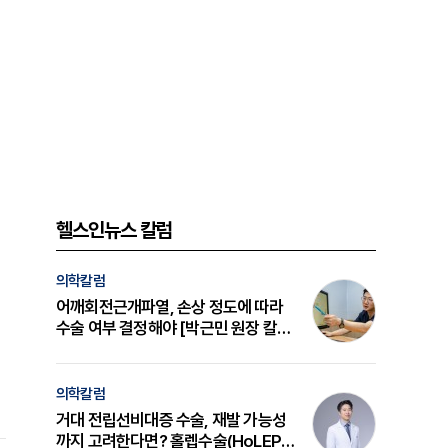
헬스인뉴스 칼럼
의학칼럼
어깨회전근개파열, 손상 정도에 따라
수술 여부 결정해야 [박근민 원장 칼
럼]
의학칼럼
거대 전립선비대증 수술, 재발 가능성
까지 고려한다면? 홀렙수술(HoLEP)