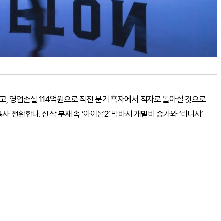
 줄고, 영업손실 114억원으로 직전 분기 흑자에서 적자로 돌아설 것으로
자 전환한다. 신작 부재 속 ‘아이온2’ 막바지 개발비 증가와 ‘리니지’