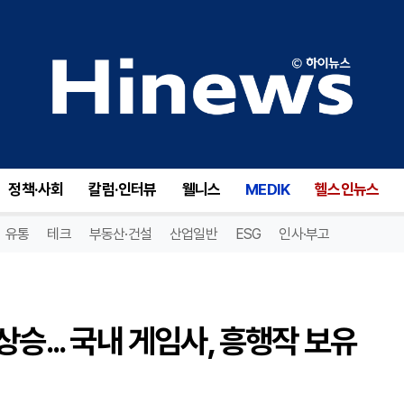
크래프톤·넷마블 3분기 실적 상승... 국내 게임사, 흥행작 보유 여부가 성적표 갈려
정책·사회
칼럼·인터뷰
웰니스
MEDIK
헬스인뉴스
유통
테크
부동산·건설
산업일반
ESG
인사·부고
승... 국내 게임사, 흥행작 보유