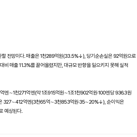
할 전망이다. 매출은 1천289억원(33.5%↓), 당기순손실은 92억원으로
기 대비 매출 11.3%를 끌어올렸지만, 대규모 반향을 일으키지 못해 실적
엔∼1천271억엔(약 1조915억원∼1조1천902억원·100엔당 936.3원
 327∼412억엔(3천65억∼3천853억원·35∼20%↓), 순이익은
로 예상된다.