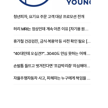
청년피자, 요기요 주문 고객 대상 프로모션 전개
허리 MRI는 정상인데 계속 아픈 이유 [차기용 원장 칼럼]
휴가철 건강검진, 금식·복용약 등 사전 확인 필요 [정도감 원장 칼럼]
"40대인데 오십견?"...3040도 안심 못하는 어깨 유착성 관절낭염
손발톱 들뜨고 벗겨진다면 '조갑박리증' 의심해야 [김철윤 원장 칼럼]
자율주행자동차 사고, 피해자는 누구에게 책임을 물을 수 있을까