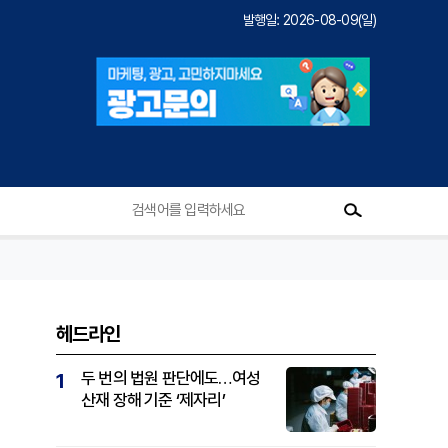
발행일: 2026-08-09(일)
헤드라인
두 번의 법원 판단에도…여성
1
산재 장해 기준 ‘제자리’