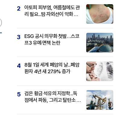
아토피 피부염, 여름철에도 관
2
리 필요...땀·자외선이 악화 요
인
ESG 공시 의무화 첫발…스코
3
프3 유예·면책 논란
8월 1일 세계 폐암의 날...폐암
4
환자 4년 새 27.9% 증가
검은 황금 석유의 지정학...독
5
점에서 파동, 그리고 탈탄소 패
권까지