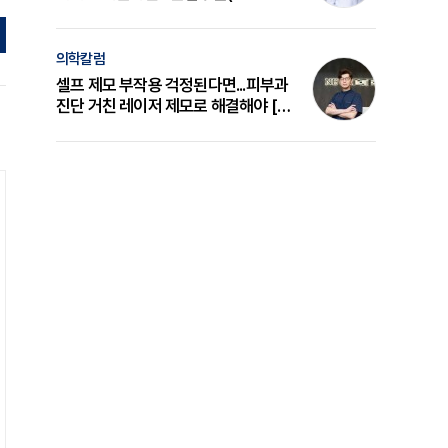
의 원리와 선택 기준 [길건 원장 칼럼]
의학칼럼
셀프 제모 부작용 걱정된다면...피부과
진단 거친 레이저 제모로 해결해야 [변
준석 원장 칼럼]