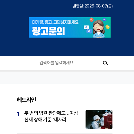
발행일: 2026-08-07(금)
헤드라인
두 번의 법원 판단에도…여성
1
산재 장해 기준 ‘제자리’