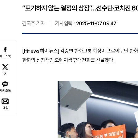
“포기하지 않는 열정의 상징”…선수단·코치진 6
김국주 기자
기사입력 :
2025-11-07 09:47
[Hinews 하이뉴스] 김승연 한화그룹 회장이 프로야구단 
페이스북
한화의 상징색인 오렌지색 휴대전화를 선물했다.
X
카카오톡
메일