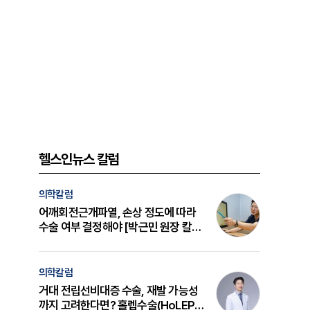
헬스인뉴스 칼럼
의학칼럼
어깨회전근개파열, 손상 정도에 따라
수술 여부 결정해야 [박근민 원장 칼
럼]
의학칼럼
거대 전립선비대증 수술, 재발 가능성
까지 고려한다면? 홀렙수술(HoLEP)