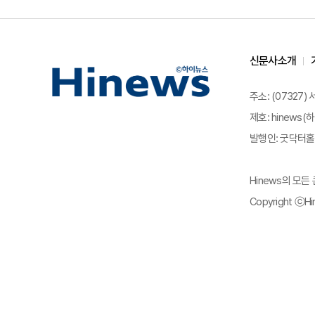
신문사소개
주소: (07327)
제호: hinews(하
발행인: 굿닥터홀딩
Hinews의 모
Copyright ⓒHin