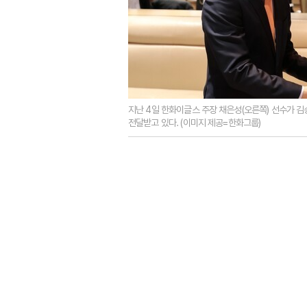
지난 4일 한화이글스 주장 채은성(오른쪽) 선수가 
전달받고 있다. (이미지 제공=한화그룹)