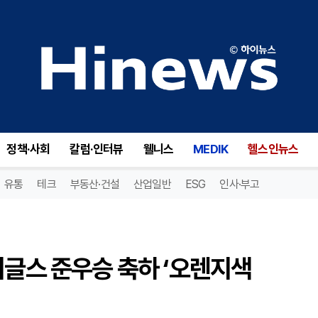
김승연 한화그룹 회장, 한화 이글스 준우승 축하 ‘오렌지색 휴대전화’ 선물
정책·사회
칼럼·인터뷰
웰니스
MEDIK
헬스인뉴스
유통
테크
부동산·건설
산업일반
ESG
인사·부고
이글스 준우승 축하 ‘오렌지색