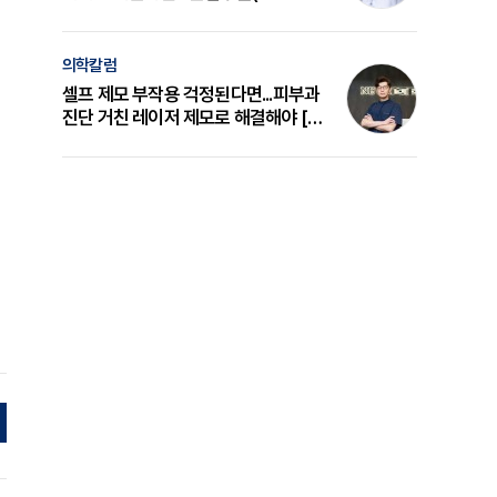
의 원리와 선택 기준 [길건 원장 칼럼]
의학칼럼
셀프 제모 부작용 걱정된다면...피부과
진단 거친 레이저 제모로 해결해야 [변
준석 원장 칼럼]