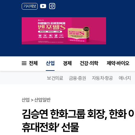
기사제보
전체
산업
경제
건강·의학
제약·바이오
보건의료
금융·증권
자동차·항공
에너지
산업 > 산업일반
김승연 한화그룹 회장, 한화 
휴대전화’ 선물