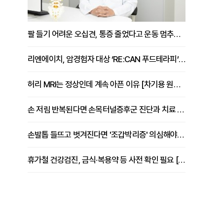
팔 들기 어려운 오십견, 통증 줄었다고 운동 멈추면 안 되는 이유 [이병욱 원장 칼럼]
리엔에이치, 암경험자 대상 ‘RE:CAN 푸드테라피’ 운영
허리 MRI는 정상인데 계속 아픈 이유 [차기용 원장 칼럼]
손 저림 반복된다면 손목터널증후군 진단과 치료 시기 살펴야 [김동현 원장 칼럼]
손발톱 들뜨고 벗겨진다면 '조갑박리증' 의심해야 [김철윤 원장 칼럼]
휴가철 건강검진, 금식·복용약 등 사전 확인 필요 [정도감 원장 칼럼]