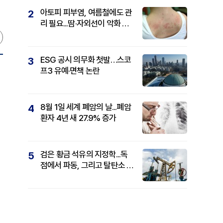
아토피 피부염, 여름철에도 관
2
리 필요...땀·자외선이 악화 요
인
ESG 공시 의무화 첫발…스코
3
프3 유예·면책 논란
8월 1일 세계 폐암의 날...폐암
4
환자 4년 새 27.9% 증가
검은 황금 석유의 지정학...독
5
점에서 파동, 그리고 탈탄소 패
권까지