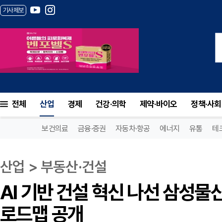
기사제보
AI 기반 건설 혁신 나선 삼성물산, ‘AI 
전체
산업
경제
건강·의학
제약·바이오
정책·사회
보건의료
금융·증권
자동차·항공
에너지
유통
테
산업 > 부동산·건설
AI 기반 건설 혁신 나선 삼성물산,
로드맵 공개