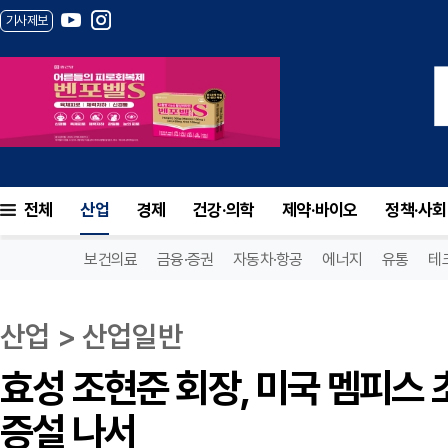
기사제보
효성 조현준 회장, 미국 멤피스 초고압 변
전체
산업
경제
건강·의학
제약·바이오
정책·사회
보건의료
금융·증권
자동차·항공
에너지
유통
테
산업 > 산업일반
효성 조현준 회장, 미국 멤피스
증설 나서