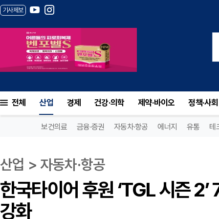
기사제보
한국타이어 후원 ‘TGL 시즌 2’ 7·8 매치 
전체
산업
경제
건강·의학
제약·바이오
정책·사회
보건의료
금융·증권
자동차·항공
에너지
유통
테
산업 > 자동차·항공
한국타이어 후원 ‘TGL 시즌 2’ 7
강화