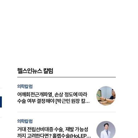
헬스인뉴스 칼럼
의학칼럼
어깨회전근개파열, 손상 정도에 따라
수술 여부 결정해야 [박근민 원장 칼
럼]
의학칼럼
거대 전립선비대증 수술, 재발 가능성
까지 고려한다면? 홀렙수술(HoLEP)