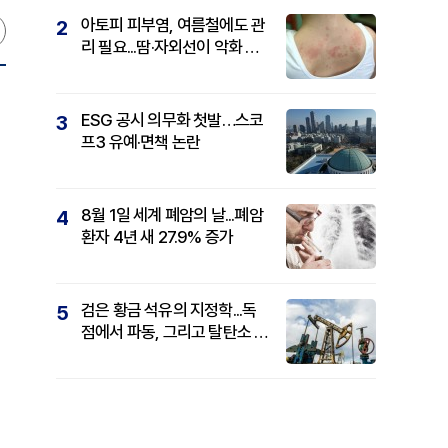
아토피 피부염, 여름철에도 관
2
리 필요...땀·자외선이 악화 요
인
ESG 공시 의무화 첫발…스코
3
프3 유예·면책 논란
8월 1일 세계 폐암의 날...폐암
4
환자 4년 새 27.9% 증가
검은 황금 석유의 지정학...독
5
점에서 파동, 그리고 탈탄소 패
권까지