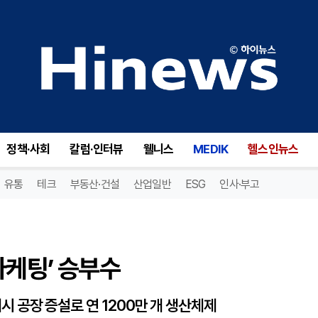
케팅’ 승부수
정책·사회
칼럼·인터뷰
웰니스
MEDIK
헬스인뉴스
유통
테크
부동산·건설
산업일반
ESG
인사·부고
마케팅’ 승부수
네시 공장 증설로 연 1200만 개 생산체제