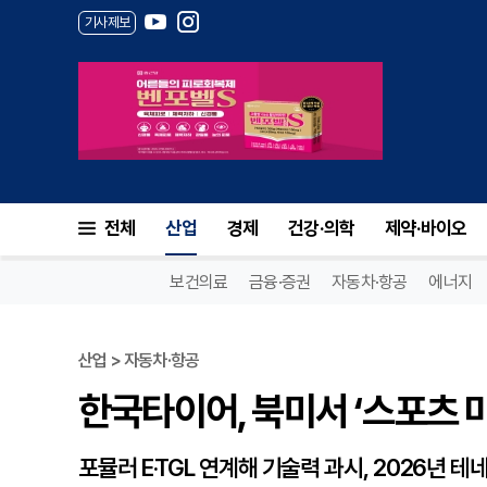
기사제보
한국타이어, 북미서 ‘스포츠 마
전체
산업
경제
건강·의학
제약·바이오
보건의료
금융·증권
자동차·항공
에너지
산업 > 자동차·항공
한국타이어, 북미서 ‘스포츠 
포뮬러 E·TGL 연계해 기술력 과시, 2026년 테