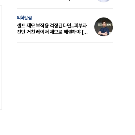
의 원리와 선택 기준 [길건 원장 칼럼]
의학칼럼
셀프 제모 부작용 걱정된다면...피부과
진단 거친 레이저 제모로 해결해야 [변
준석 원장 칼럼]