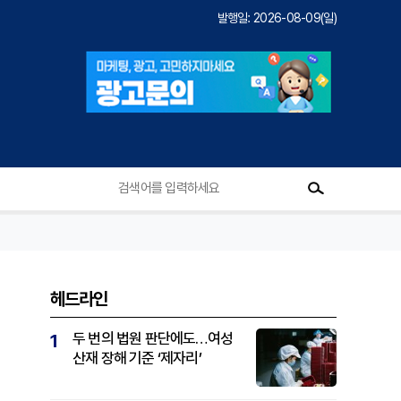
발행일: 2026-08-09(일)
헤드라인
두 번의 법원 판단에도…여성
1
산재 장해 기준 ‘제자리’