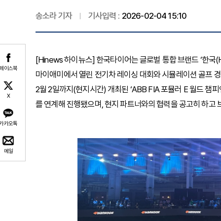
송소라 기자
기사입력 :
2026-02-04 15:10
[Hinews 하이뉴스] 한국타이어는 글로벌 통합 브랜드 ‘한국(
페이스북
마이애미에서 열린 전기차 레이싱 대회와 시뮬레이션 골프 경기
2월 2일까지(현지시간) 개최된 ‘ABB FIA 포뮬러 E 월드 챔
X
를 연계해 진행됐으며, 현지 파트너와의 협력을 공고히 하고 
카카오톡
메일