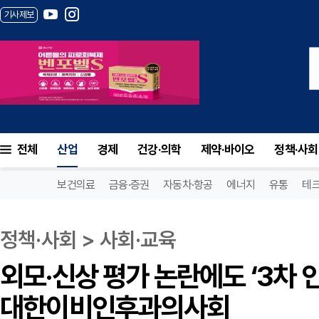
기사제보
전체
산업
경제
건강·의학
제약·바이오
정책·사회
보건의료
금융·증권
자동차·항공
에너지
유통
테
정책·사회 > 사회·교육
외모·신상 평가 논란에도 ‘3차 
대한이비인후과의사회