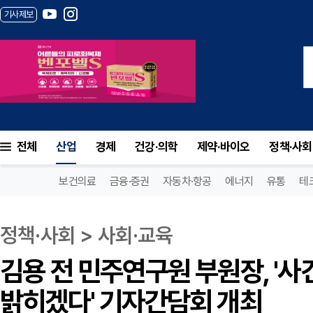
기사제보
전체
산업
경제
건강·의학
제약·바이오
정책·사회
보건의료
금융·증권
자동차·항공
에너지
유통
테
정책·사회 > 사회·교육
김용 전 민주연구원 부원장, '사
밝히겠다' 기자간담회 개최