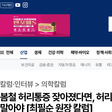
기사제보
전체
산업
경제
건강·의학
제약·바이오
정책·사회
보건의료
금융·증권
자동차·항공
에너지
유통
테
칼럼·인터뷰 > 의학칼럼
봄철 허리통증 잦아졌다면, 허
말아야 [최필순 원장 칼럼]