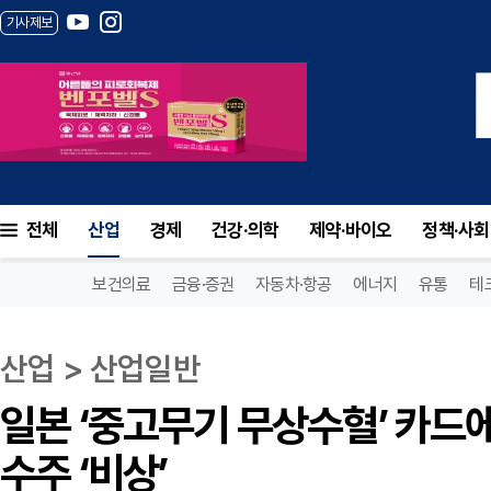
기사제보
일본 ‘중고무기 무상수혈’ 카드에...K-방산
전체
산업
경제
건강·의학
제약·바이오
정책·사회
보건의료
금융·증권
자동차·항공
에너지
유통
테
산업 > 산업일반
일본 ‘중고무기 무상수혈’ 카드에.
수주 ‘비상’