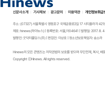
신문사소개
기사제보
광고문의
이용약관
개인정보취급
주소: (07327) 서울특별시 영등포구 국제금융로2길 17 시티플라자 421호 | 전화
제호: hinews(하이뉴스) | 등록번호: 서울,아04641 | 발행일: 2017. 8. 4
발행인: 굿닥터홀딩스(주) | 편집인: 이상호 | 청소년보호책임자: 송소라
Hinews의 모든 콘텐츠는 저작권법의 보호를 받으며 무단전재, 복사, 배
Copyright ⓒHinews. All rights reserved.