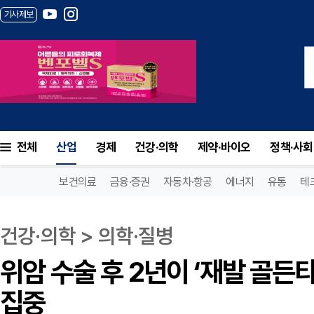
기사제보
위암 수술 후 2년이 ‘재발 골든타임’... 환자
전체
산업
경제
건강·의학
제약·바이오
정책·사회
보건의료
금융·증권
자동차·항공
에너지
유통
테
건강·의학 > 의학·질병
위암 수술 후 2년이 ‘재발 골든타임’
집중