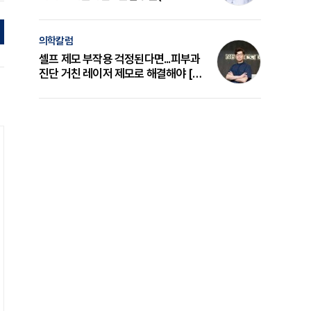
의 원리와 선택 기준 [길건 원장 칼럼]
의학칼럼
셀프 제모 부작용 걱정된다면...피부과
진단 거친 레이저 제모로 해결해야 [변
준석 원장 칼럼]