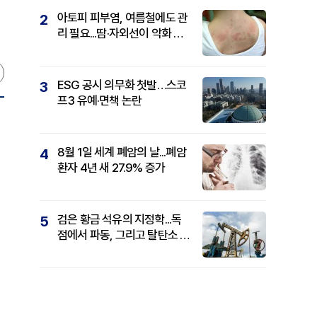
아토피 피부염, 여름철에도 관
2
리 필요...땀·자외선이 악화 요
인
ESG 공시 의무화 첫발…스코
3
프3 유예·면책 논란
8월 1일 세계 폐암의 날...폐암
4
환자 4년 새 27.9% 증가
검은 황금 석유의 지정학...독
5
점에서 파동, 그리고 탈탄소 패
권까지