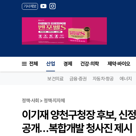
기사제보
전체
산업
경제
건강·의학
제약·바이오
보건의료
금융·증권
자동차·항공
에너지
정책·사회 > 정책·지자체
이기재 양천구청장 후보, 신정
공개…복합개발 청사진 제시