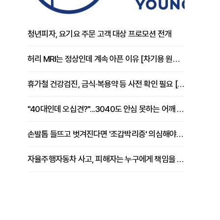
청년피자, 요기요 주문 고객 대상 프로모션 전개
허리 MRI는 정상인데 계속 아픈 이유 [차기용 원장 칼럼]
휴가철 건강검진, 금식·복용약 등 사전 확인 필요 [정도감 원장 칼럼]
"40대인데 오십견?"...3040도 안심 못하는 어깨 유착성 관절낭염
손발톱 들뜨고 벗겨진다면 '조갑박리증' 의심해야 [김철윤 원장 칼럼]
자율주행자동차 사고, 피해자는 누구에게 책임을 물을 수 있을까