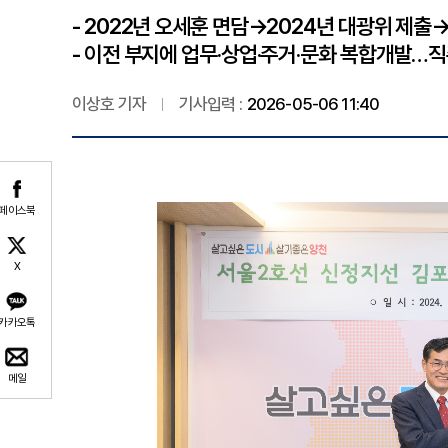
- 2022년 오세훈 면담→2024년 대광위 제출
- 이전 부지에 업무·상업·주거·문화 복합개발…
이상호 기자
기사입력 :
2026-05-06 11:40
페이스북
X
카카오톡
메일