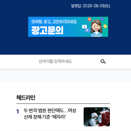
발행일: 2026-08-08(토)
헤드라인
두 번의 법원 판단에도…여성
1
산재 장해 기준 ‘제자리’