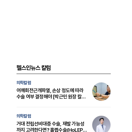
헬스인뉴스 칼럼
의학칼럼
어깨회전근개파열, 손상 정도에 따라
수술 여부 결정해야 [박근민 원장 칼
럼]
의학칼럼
거대 전립선비대증 수술, 재발 가능성
까지 고려한다면? 홀렙수술(HoLEP)