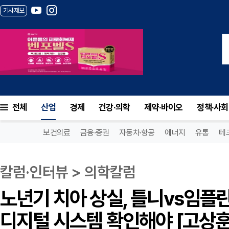
기사제보
전체
산업
경제
건강·의학
제약·바이오
정책·사회
보건의료
금융·증권
자동차·항공
에너지
유통
테
칼럼·인터뷰 > 의학칼럼
노년기 치아 상실, 틀니vs임플란
디지털 시스템 확인해야 [고상훈