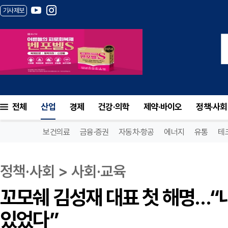
기사제보
꼬모쉐 김성재 대표 첫 해명…“내부 갈등
전체
산업
경제
건강·의학
제약·바이오
정책·사회
보건의료
금융·증권
자동차·항공
에너지
유통
테
정책·사회 > 사회·교육
꼬모쉐 김성재 대표 첫 해명…“
있었다”