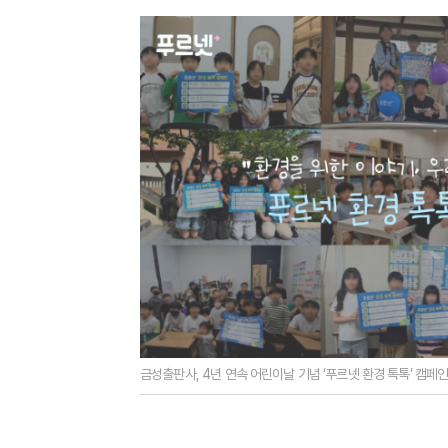
금성출판사, 4년 연속 어린이날 기념 ‘푸르넷 환경 톡톡’ 캠페