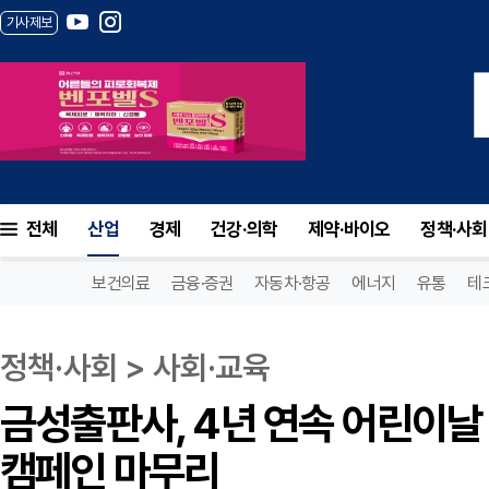
기사제보
전체
산업
경제
건강·의학
제약·바이오
정책·사회
보건의료
금융·증권
자동차·항공
에너지
유통
테
정책·사회 > 사회·교육
금성출판사, 4년 연속 어린이날 
캠페인 마무리