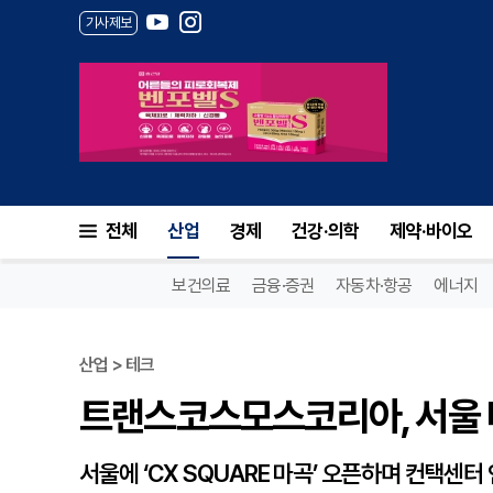
기사제보
트랜스코스모스코리아, 서울 마곡
전체
산업
경제
건강·의학
제약·바이오
보건의료
금융·증권
자동차·항공
에너지
산업 > 테크
트랜스코스모스코리아, 서울 마
서울에 ‘CX SQUARE 마곡’ 오픈하며 컨택센터