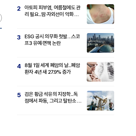
아토피 피부염, 여름철에도 관
2
리 필요...땀·자외선이 악화 요
인
ESG 공시 의무화 첫발…스코
3
프3 유예·면책 논란
8월 1일 세계 폐암의 날...폐암
4
환자 4년 새 27.9% 증가
검은 황금 석유의 지정학...독
5
점에서 파동, 그리고 탈탄소 패
권까지