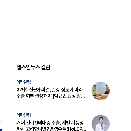
헬스인뉴스 칼럼
의학칼럼
어깨회전근개파열, 손상 정도에 따라
수술 여부 결정해야 [박근민 원장 칼
럼]
의학칼럼
거대 전립선비대증 수술, 재발 가능성
까지 고려한다면? 홀렙수술(HoLEP)