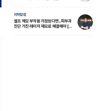
의 원리와 선택 기준 [길건 원장 칼럼]
의학칼럼
셀프 제모 부작용 걱정된다면...피부과
진단 거친 레이저 제모로 해결해야 [변
준석 원장 칼럼]