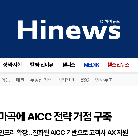
에 AICC 전략 거점 구축
정책·사회
칼럼·인터뷰
웰니스
MEDIK
헬스인뉴스
유통
테크
부동산·건설
산업일반
ESG
인사·부고
곡에 AICC 전략 거점 구축
 인프라 확장…진화된 AICC 기반으로 고객사 AX 지원