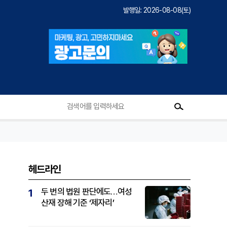
발행일: 2026-08-08(토)
헤드라인
두 번의 법원 판단에도…여성
1
산재 장해 기준 ‘제자리’