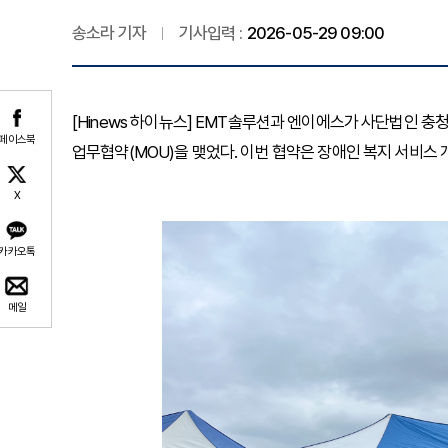
송소라 기자
기사입력 :
2026-05-29 09:00
[Hinews 하이뉴스] EMT솔루션과 엔이에스가 사단법인 
페이스북
업무협약(MOU)을 맺었다. 이번 협약은 장애인 복지 서비스 
X
카카오톡
메일