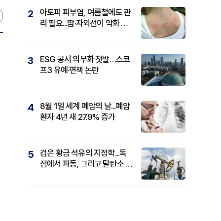
아토피 피부염, 여름철에도 관
2
리 필요...땀·자외선이 악화 요
인
ESG 공시 의무화 첫발…스코
3
프3 유예·면책 논란
8월 1일 세계 폐암의 날...폐암
4
환자 4년 새 27.9% 증가
검은 황금 석유의 지정학...독
5
점에서 파동, 그리고 탈탄소 패
권까지