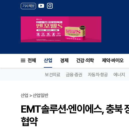
기사제보
전체
산업
경제
건강·의학
제약·바이오
보건의료
금융·증권
자동차·항공
에너지
산업 > 산업일반
EMT솔루션·엔이에스, 충북 
협약