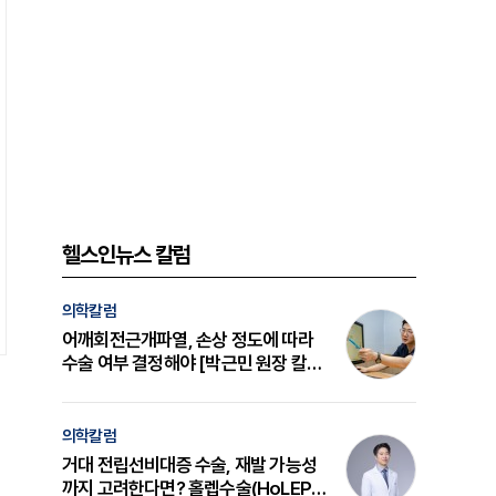
헬스인뉴스 칼럼
의학칼럼
어깨회전근개파열, 손상 정도에 따라
수술 여부 결정해야 [박근민 원장 칼
럼]
의학칼럼
거대 전립선비대증 수술, 재발 가능성
까지 고려한다면? 홀렙수술(HoLEP)