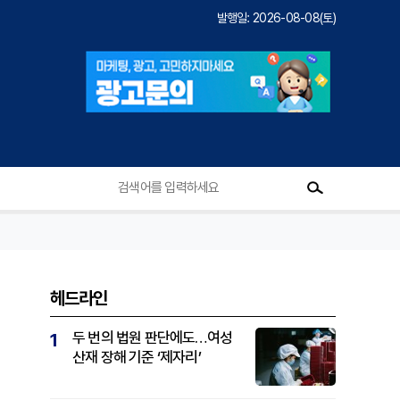
발행일: 2026-08-08(토)
헤드라인
두 번의 법원 판단에도…여성
1
산재 장해 기준 ‘제자리’