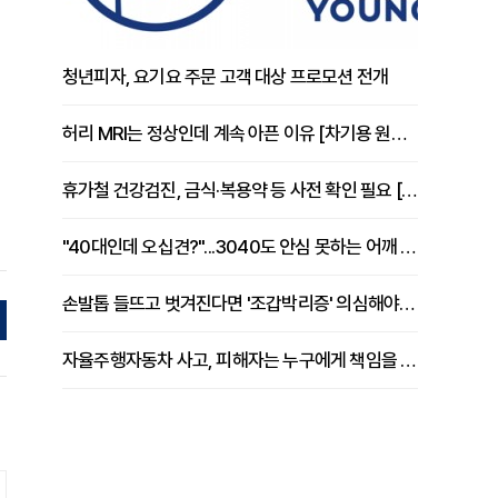
청년피자, 요기요 주문 고객 대상 프로모션 전개
허리 MRI는 정상인데 계속 아픈 이유 [차기용 원장 칼럼]
휴가철 건강검진, 금식·복용약 등 사전 확인 필요 [정도감 원장 칼럼]
"40대인데 오십견?"...3040도 안심 못하는 어깨 유착성 관절낭염
손발톱 들뜨고 벗겨진다면 '조갑박리증' 의심해야 [김철윤 원장 칼럼]
자율주행자동차 사고, 피해자는 누구에게 책임을 물을 수 있을까