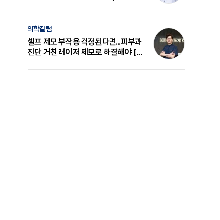
의 원리와 선택 기준 [길건 원장 칼럼]
의학칼럼
셀프 제모 부작용 걱정된다면...피부과
진단 거친 레이저 제모로 해결해야 [변
준석 원장 칼럼]